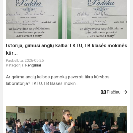
gimusi
anglų
kalba:
I
KTU,
I
B
Istorija, gimusi anglų kalba: I KTU, I B klasės mokinės
klasės
kūr...
mokinės
Paskelbta: 2026-05-25
kūr...
Kategorija:
Renginiai
Ar galima anglų kalbos pamoką paversti tikra kūrybos
laboratorija? I KTU, I B klasės mokin...
Plačiau
Marijampolės
Sūduvos
gimnazijoje
vyko