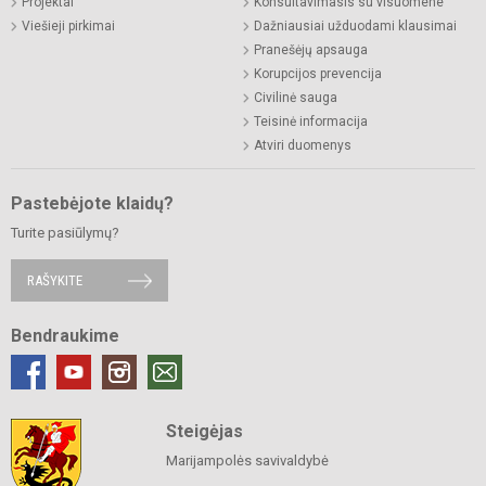
Projektai
Konsultavimasis su visuomene
Viešieji pirkimai
Dažniausiai užduodami klausimai
Pranešėjų apsauga
Korupcijos prevencija
Civilinė sauga
Teisinė informacija
Atviri duomenys
Pastebėjote klaidų?
Turite pasiūlymų?
RAŠYKITE
Bendraukime
Steigėjas
Marijampolės savivaldybė