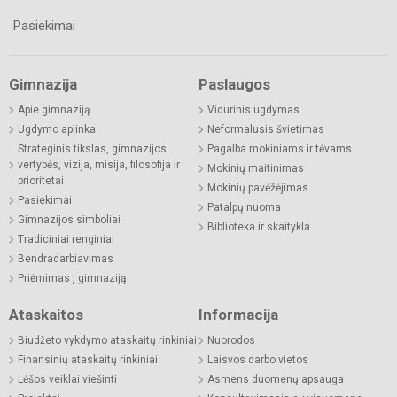
Pasiekimai
Gimnazija
Paslaugos
Apie gimnaziją
Vidurinis ugdymas
Ugdymo aplinka
Neformalusis švietimas
Strateginis tikslas, gimnazijos
Pagalba mokiniams ir tėvams
vertybės, vizija, misija, filosofija ir
Mokinių maitinimas
prioritetai
Mokinių pavėžėjimas
Pasiekimai
Patalpų nuoma
Gimnazijos simboliai
Biblioteka ir skaitykla
Tradiciniai renginiai
Bendradarbiavimas
Priėmimas į gimnaziją
Ataskaitos
Informacija
Biudžeto vykdymo ataskaitų rinkiniai
Nuorodos
Finansinių ataskaitų rinkiniai
Laisvos darbo vietos
Lėšos veiklai viešinti
Asmens duomenų apsauga