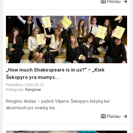
Plačiau
„How
much
Shakespeare
is
in
us?“
–
„Kiek
„How much Shakespeare is in us?“ – „Kiek
Šekspyro
Šekspyro yra mumys...
yra
Paskelbta: 2026-05-15
mumys...
Kategorija:
Renginiai
Renginio tikslas – pažinti Viljamo Šekspyro kūrybą bei
akcentuoti jos svarbą šia...
Plačiau