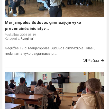
prevencinės
iniciatyv...
Marijampolės Sūduvos gimnazijoje vyko
prevencinės iniciatyv...
Paskelbta: 2026-05-19
Kategorija:
Renginiai
Gegužės 19 d. Marijampolės Sūduvos gimnazijoje I klasių
mokiniams vyko baigiamasis pr...
Plačiau
Lietuva
užsieniečio
akimis:
į
gimnaziją
sugrįžęs