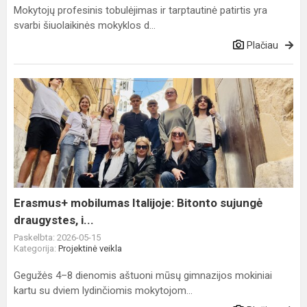
Mokytojų profesinis tobulėjimas ir tarptautinė patirtis yra
svarbi šiuolaikinės mokyklos d...
Plačiau
Erasmus+
mobilumas
Italijoje:
Bitonto
sujungė
draugystes,
i...
Erasmus+ mobilumas Italijoje: Bitonto sujungė
draugystes, i...
Paskelbta: 2026-05-15
Kategorija:
Projektinė veikla
Gegužės 4–8 dienomis aštuoni mūsų gimnazijos mokiniai
kartu su dviem lydinčiomis mokytojom...