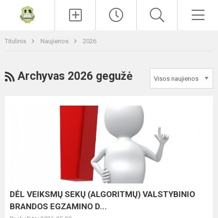
Paieška
Men
Titulinis
Naujienos
2026
RSS
Archyvas 2026 gegužė
DĖL
VEIKSMŲ
SEKŲ
(ALGORITMŲ)
VALSTYBINIO
BRANDOS
EGZAMINO
D...
DĖL VEIKSMŲ SEKŲ (ALGORITMŲ) VALSTYBINIO
BRANDOS EGZAMINO D...