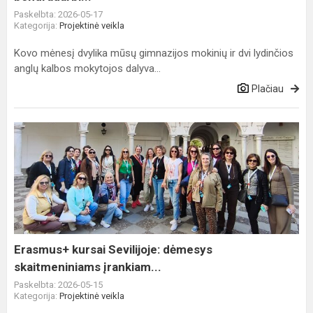
Paskelbta: 2026-05-17
Kategorija:
Projektinė veikla
Kovo mėnesį dvylika mūsų gimnazijos mokinių ir dvi lydinčios
anglų kalbos mokytojos dalyva...
Plačiau
Erasmus+
kursai
Sevilijoje:
dėmesys
skaitmeniniams
įrankiam...
Erasmus+ kursai Sevilijoje: dėmesys
skaitmeniniams įrankiam...
Paskelbta: 2026-05-15
Kategorija:
Projektinė veikla