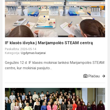
IF
klasės
išvyka
į
Marijampolės
STEAM
centrą
IF klasės išvyka į Marijampolės STEAM centrą
Paskelbta: 2026-05-14
Kategorija:
Ugdymas karjerai
Gegužės 12 d. IF klasės mokiniai lankėsi Marijampolės STEAM
centre, kur mokiniai pasijuto...
Plačiau
„Meno
įkvĖpti
ar
/