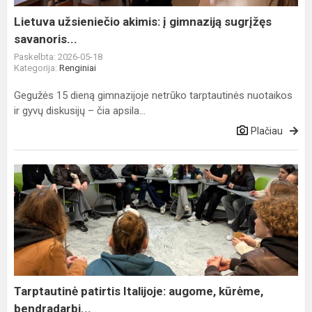
savanoris...
Lietuva užsieniečio akimis: į gimnaziją sugrįžęs
savanoris...
Paskelbta: 2026-05-18
Kategorija:
Renginiai
Gegužės 15 dieną gimnazijoje netrūko tarptautinės nuotaikos
ir gyvų diskusijų – čia apsila...
Plačiau
Tarptautinė
patirtis
Italijoje:
augome,
kūrėme,
bendradarbi...
Tarptautinė patirtis Italijoje: augome, kūrėme,
bendradarbi...