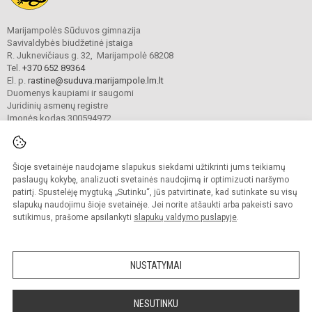
Marijampolės Sūduvos gimnazija
Savivaldybės biudžetinė įstaiga
R. Juknevičiaus g. 32, Marijampolė 68208
Tel.
+370 652 89364
El. p.
rastine@suduva.marijampole.lm.lt
Duomenys kaupiami ir saugomi
Juridinių asmenų registre
Įmonės kodas 300594972
Šioje svetainėje naudojame slapukus siekdami užtikrinti jums teikiamų
© 2024. Marijampolės Sūduvos gimnazija. Visos teisės saugomos.
Kopijuoti turinį be raštiško įstaigos administracijos sutikimo griežtai draudžiama.
paslaugų kokybę, analizuoti svetainės naudojimą ir optimizuoti naršymo
patirtį. Spustelėję mygtuką „Sutinku“, jūs patvirtinate, kad sutinkate su visų
Prieinamumo paraiška
Slapukų valdymas
slapukų naudojimu šioje svetainėje. Jei norite atšaukti arba pakeisti savo
sutikimus, prašome apsilankyti
slapukų valdymo puslapyje
.
Sumanus būdas atnaujinti
mokyklos interneto
svetainę
NUSTATYMAI
NESUTINKU