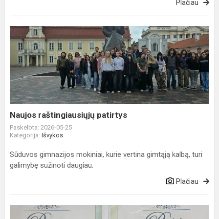
Plačiau
Naujos
raštingiausiųjų
patirtys
Naujos raštingiausiųjų patirtys
Paskelbta: 2026-05-25
Kategorija:
Išvykos
Sūduvos gimnazijos mokiniai, kurie vertina gimtąją kalbą, turi
galimybę sužinoti daugiau.
Plačiau
Istorija,