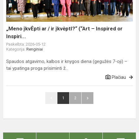
ir
įkvėptI?“
(“Art
–
„Meno įkvĖpti ar / ir įkvėptI?“ (“Art – Inspired or
Inspired
Inspiri...
or
Paskelbta: 2026-05-12
Inspiri...
Kategorija:
Renginiai
Spaudos atgavimo, kalbos ir knygos diena (gegužės 7-oji) –
tai ypatinga proga prisiminti ž...
Plačiau
1
2