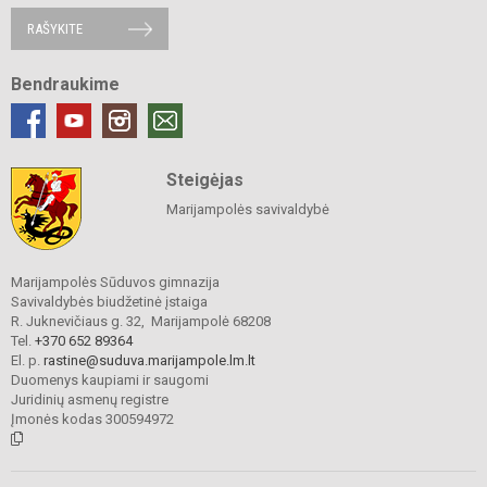
RAŠYKITE
Bendraukime
Steigėjas
Marijampolės savivaldybė
Marijampolės Sūduvos gimnazija
Savivaldybės biudžetinė įstaiga
R. Juknevičiaus g. 32, Marijampolė 68208
Tel.
+370 652 89364
El. p.
rastine@suduva.marijampole.lm.lt
Duomenys kaupiami ir saugomi
Juridinių asmenų registre
Įmonės kodas 300594972