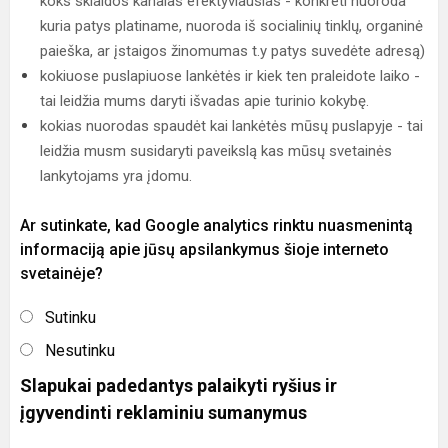
koks sklaidos kanalas efektyviausias - konkreti nuoroda
kuria patys platiname, nuoroda iš socialinių tinklų, organinė
paieška, ar įstaigos žinomumas t.y patys suvedėte adresą)
kokiuose puslapiuose lankėtės ir kiek ten praleidote laiko -
tai leidžia mums daryti išvadas apie turinio kokybę.
kokias nuorodas spaudėt kai lankėtės mūsų puslapyje - tai
leidžia musm susidaryti paveikslą kas mūsų svetainės
lankytojams yra įdomu.
Ar sutinkate, kad Google analytics rinktu nuasmenintą
informaciją apie jūsų apsilankymus šioje interneto
svetainėje?
Sutinku
Nesutinku
Slapukai padedantys palaikyti ryšius ir
įgyvendinti reklaminiu sumanymus