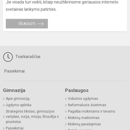
Jie visada turi veikti, kitaip neužtikrinsime geriausios interneto
svetainės lankymo patirties.
IŠSAUGOTI
Tvarkaraščiai
Pasiekimai
Gimnazija
Paslaugos
Apie gimnaziją
Vidurinis ugdymas
Ugdymo aplinka
Neformalusis švietimas
Strateginis tikslas, gimnazijos
Pagalba mokiniams ir tėvams
vertybės, vizija, misija, filosofija ir
Mokinių maitinimas
prioritetai
Mokinių pavėžėjimas
Pasiekimai