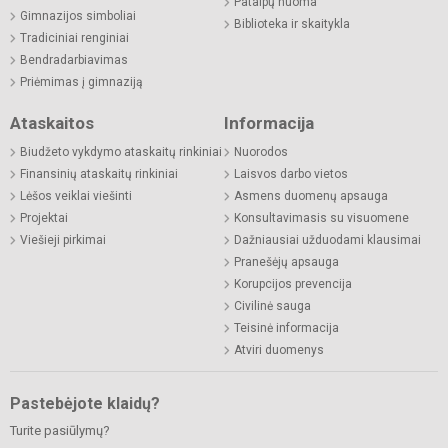
Patalpų nuoma
Gimnazijos simboliai
Biblioteka ir skaitykla
Tradiciniai renginiai
Bendradarbiavimas
Priėmimas į gimnaziją
Ataskaitos
Informacija
Biudžeto vykdymo ataskaitų rinkiniai
Nuorodos
Finansinių ataskaitų rinkiniai
Laisvos darbo vietos
Lėšos veiklai viešinti
Asmens duomenų apsauga
Projektai
Konsultavimasis su visuomene
Viešieji pirkimai
Dažniausiai užduodami klausimai
Pranešėjų apsauga
Korupcijos prevencija
Civilinė sauga
Teisinė informacija
Atviri duomenys
Pastebėjote klaidų?
Turite pasiūlymų?