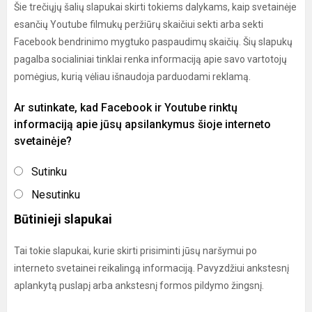
Šie trečiųjų šalių slapukai skirti tokiems dalykams, kaip svetainėje
esančių Youtube filmukų peržiūrų skaičiui sekti arba sekti
Facebook bendrinimo mygtuko paspaudimų skaičių. Šių slapukų
pagalba socialiniai tinklai renka informaciją apie savo vartotojų
pomėgius, kurią vėliau išnaudoja parduodami reklamą.
Ar sutinkate, kad Facebook ir Youtube rinktų
informaciją apie jūsų apsilankymus šioje interneto
svetainėje?
Sutinku
Nesutinku
Būtinieji slapukai
Tai tokie slapukai, kurie skirti prisiminti jūsų naršymui po
interneto svetainei reikalingą informaciją. Pavyzdžiui ankstesnį
aplankytą puslapį arba ankstesnį formos pildymo žingsnį.