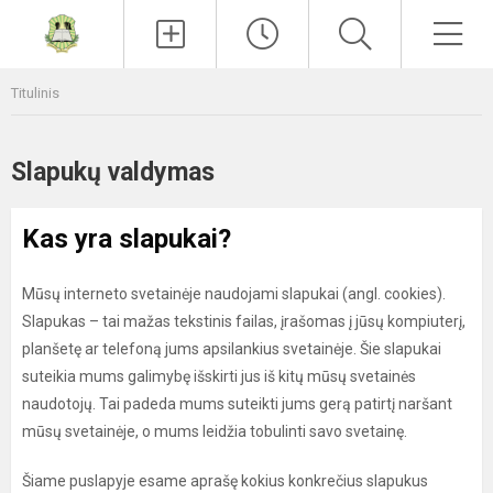
Paieška
Men
Titulinis
Slapukų valdymas
Kas yra slapukai?
Mūsų interneto svetainėje naudojami slapukai (angl. cookies).
Slapukas – tai mažas tekstinis failas, įrašomas į jūsų kompiuterį,
planšetę ar telefoną jums apsilankius svetainėje. Šie slapukai
suteikia mums galimybę išskirti jus iš kitų mūsų svetainės
naudotojų. Tai padeda mums suteikti jums gerą patirtį naršant
mūsų svetainėje, o mums leidžia tobulinti savo svetainę.
Šiame puslapyje esame aprašę kokius konkrečius slapukus