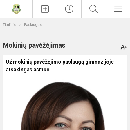
Paieška
Men
Titulinis
Paslaugos
Mokinių pavėžėjimas
Už mokinių pavėžėjimo paslaugą gimnazijoje
atsakingas asmuo