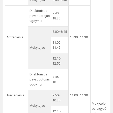
Direktoriaus
7.40–
pavaduotojas
18.30
ugdymui
8.00–8.45
Antradienis
10.30–11.30
11.00-
Mokytojas
11.45
12.10-
12.55
Direktoriaus
7.45–
pavaduotojas
18.30
ugdymui
Trečiadienis
9.50-
11.00–11.30
10.35
Mokytojo
Mokytojas
pareigybė
12.10-