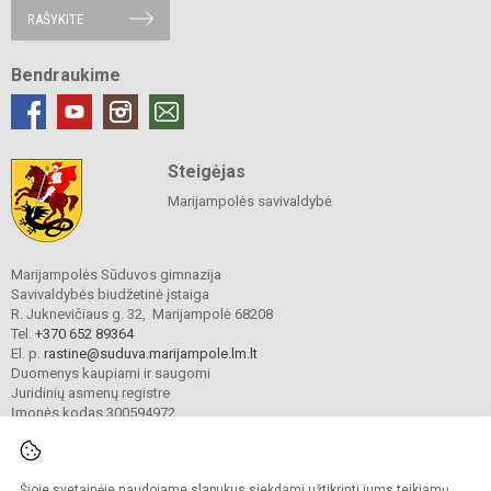
RAŠYKITE
Bendraukime
Steigėjas
Marijampolės savivaldybė
Marijampolės Sūduvos gimnazija
Savivaldybės biudžetinė įstaiga
R. Juknevičiaus g. 32, Marijampolė 68208
Tel.
+370 652 89364
El. p.
rastine@suduva.marijampole.lm.lt
Duomenys kaupiami ir saugomi
Juridinių asmenų registre
Įmonės kodas 300594972
Šioje svetainėje naudojame slapukus siekdami užtikrinti jums teikiamų
© 2024. Marijampolės Sūduvos gimnazija. Visos teisės saugomos.