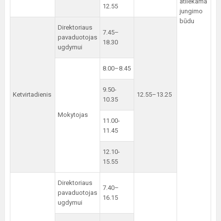
atliekama
12.55
jungimo
būdu
Direktoriaus
7.45–
pavaduotojas
18.30
ugdymui
8.00–8.45
9.50-
Ketvirtadienis
12.55–13.25
10.35
Mokytojas
11.00-
11.45
12.10-
15.55
Direktoriaus
7.40–
pavaduotojas
16.15
ugdymui