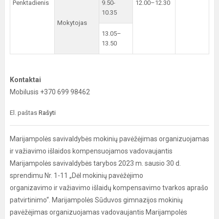
Penktadienis
9.50-
12.00–12.30
10.35
Mokytojas
13.05–
13.50
Kontaktai
Mobilusis +370 699 98462
El. paštas
Rašyti
Marijampolės savivaldybės mokinių pavėžėjimas organizuojamas
ir važiavimo išlaidos kompensuojamos vadovaujantis
Marijampolės savivaldybės tarybos 2023 m. sausio 30 d.
sprendimu Nr. 1-11 „Dėl mokinių pavėžėjimo
organizavimo ir važiavimo išlaidų kompensavimo tvarkos aprašo
patvirtinimo“. Marijampolės Sūduvos gimnazijos mokinių
pavėžėjimas organizuojamas vadovaujantis Marijampolės