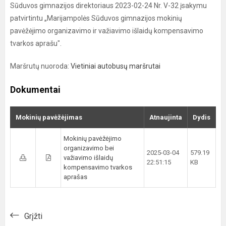
Sūduvos gimnazijos direktoriaus 2023-02-24 Nr. V-32 įsakymu
patvirtintu „Marijampolės Sūduvos gimnazijos mokinių
pavėžėjimo organizavimo ir važiavimo išlaidų kompensavimo
tvarkos aprašu".
Maršrutų nuoroda:
Vietiniai autobusų maršrutai
Dokumentai
Mokinių pavėžėjimas
Atnaujinta
Dydis
Mokinių pavėžėjimo
organizavimo bei
2025-03-04
579.19
važiavimo išlaidų
22:51:15
KB
kompensavimo tvarkos
aprašas
Grįžti