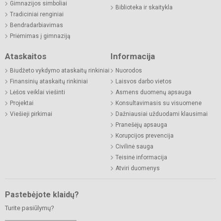
Gimnazijos simboliai
Biblioteka ir skaitykla
Tradiciniai renginiai
Bendradarbiavimas
Priėmimas į gimnaziją
Ataskaitos
Informacija
Biudžeto vykdymo ataskaitų rinkiniai
Nuorodos
Finansinių ataskaitų rinkiniai
Laisvos darbo vietos
Lėšos veiklai viešinti
Asmens duomenų apsauga
Projektai
Konsultavimasis su visuomene
Viešieji pirkimai
Dažniausiai užduodami klausimai
Pranešėjų apsauga
Korupcijos prevencija
Civilinė sauga
Teisinė informacija
Atviri duomenys
Pastebėjote klaidų?
Turite pasiūlymų?