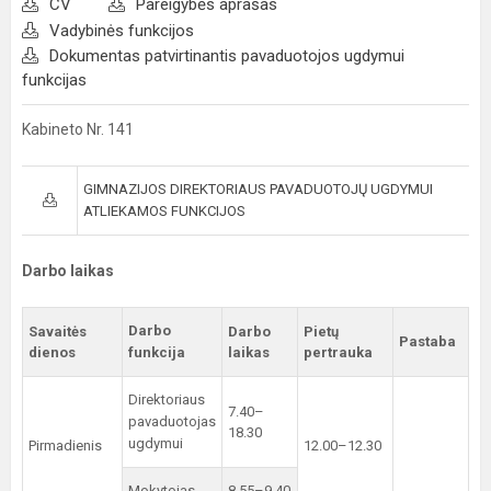
CV
Pareigybės aprašas
Vadybinės funkcijos
Dokumentas patvirtinantis pavaduotojos ugdymui
funkcijas
Kabineto Nr. 141
GIMNAZIJOS DIREKTORIAUS PAVADUOTOJŲ UGDYMUI
ATLIEKAMOS FUNKCIJOS
Darbo laikas
Darbo
Savaitės
Darbo
Pietų
Pastaba
dienos
funkcija
laikas
pertrauka
Direktoriaus
7.40–
pavaduotojas
18.30
ugdymui
Pirmadienis
12.00–12.30
Mokytojas
8.55–9.40