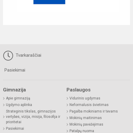
Tvarkaraščiai
Pasiekimai
Gimnazija
Paslaugos
Apie gimnaziją
Vidurinis ugdymas
Ugdymo aplinka
Neformalusis švietimas
Strateginis tikslas, gimnazijos
Pagalba mokiniams ir tėvams
vertybės, vizija, misija, filosofija ir
Mokinių maitinimas
prioritetai
Mokinių pavėžėjimas
Pasiekimai
Patalpų nuoma