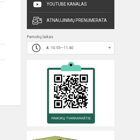
YOUTUBE KANALAS
ATNAUJINIMŲ PRENUMERATA
Pamokų laikas
4.
10.55—11.40