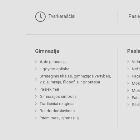
Tvarkaraščiai
Pasie
Gimnazija
Pasl
Apie gimnaziją
Vidu
Ugdymo aplinka
Nefo
Strateginis tikslas, gimnazijos vertybės,
Paga
vizija, misija, filosofija ir prioritetai
Moki
Pasiekimai
Moki
Gimnazijos simboliai
Pat
Tradiciniai renginiai
Bibl
Bendradarbiavimas
Priėmimas į gimnaziją