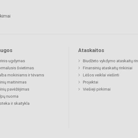
kimai
augos
Ataskaitos
rinis ugdymas
Biudžeto vykdymo ataskaitų rin
rmalusis švietimas
Finansinių ataskaitų rinkiniai
lba mokiniams ir tėvams
Lėšos veiklai viešinti
nių maitinimas
Projektai
nių pavėžėjimas
Viešieji pirkimai
alpų nuoma
ioteka ir skaitykla