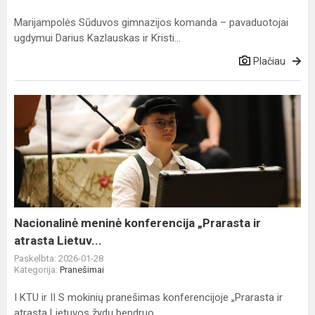
Marijampolės Sūduvos gimnazijos komanda – pavaduotojai
ugdymui Darius Kazlauskas ir Kristi...
Plačiau
Nacionalinė
meninė
konferencija
„Prarasta
ir
atrasta
Lietuv...
Nacionalinė meninė konferencija „Prarasta ir
atrasta Lietuv...
Paskelbta: 2026-01-28
Kategorija:
Pranešimai
I KTU ir II S mokinių pranešimas konferencijoje „Prarasta ir
atrasta Lietuvos žydų bendruo...