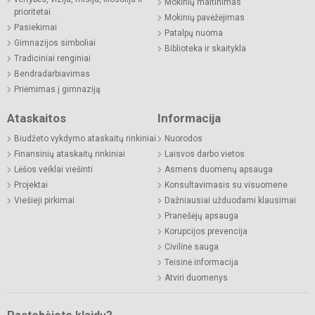
Mokinių maitinimas
prioritetai
Mokinių pavėžėjimas
Pasiekimai
Patalpų nuoma
Gimnazijos simboliai
Biblioteka ir skaitykla
Tradiciniai renginiai
Bendradarbiavimas
Priėmimas į gimnaziją
Ataskaitos
Informacija
Biudžeto vykdymo ataskaitų rinkiniai
Nuorodos
Finansinių ataskaitų rinkiniai
Laisvos darbo vietos
Lėšos veiklai viešinti
Asmens duomenų apsauga
Projektai
Konsultavimasis su visuomene
Viešieji pirkimai
Dažniausiai užduodami klausimai
Pranešėjų apsauga
Korupcijos prevencija
Civilinė sauga
Teisinė informacija
Atviri duomenys