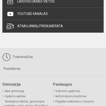
LAISVOS DARBO VIETOS
YOUTUBE KANALAS
ATNAUJINIMŲ PRENUMERATA
Tvarkaraščiai
Pasiekimai
Gimnazija
Paslaugos
Apie gimnaziją
Vidurinis ugdymas
Ugdymo aplinka
Neformalusis švietimas
Strateginis tikslas, gimnazijos
Pagalba mokiniams ir tėvams
vertybės, vizija, misija, filosofija ir