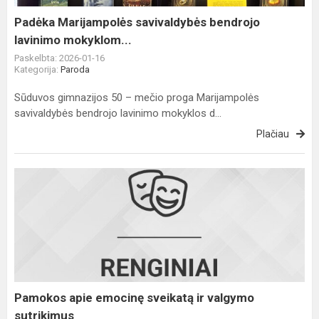
Padėka Marijampolės savivaldybės bendrojo
lavinimo mokyklom...
Paskelbta: 2026-01-16
Kategorija:
Paroda
Sūduvos gimnazijos 50 – mečio proga Marijampolės
savivaldybės bendrojo lavinimo mokyklos d...
Plačiau
Pamokos
apie
emocinę
sveikatą
ir
valgymo
sutrikimus
Pamokos apie emocinę sveikatą ir valgymo
sutrikimus