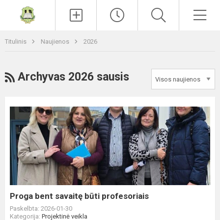
Paieška
Men
Titulinis
Naujienos
2026
RSS
Archyvas 2026 sausis
Proga
bent
savaitę
būti
profesoriais
Proga bent savaitę būti profesoriais
Paskelbta: 2026-01-30
Kategorija:
Projektinė veikla