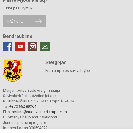
Pastebėjote klaidų?
Turite pasiūlymų?
RAŠYKITE
Bendraukime
Steigėjas
Marijampolės savivaldybė
Marijampolės Sūduvos gimnazija
Savivaldybės biudžetinė įstaiga
R. Juknevičiaus g. 32, Marijampolė 68208
Tel.
+370 652 89364
El. p.
rastine@suduva.marijampole.lm.lt
Duomenys kaupiami ir saugomi
Juridinių asmenų registre
Įmonės kodas 300594972