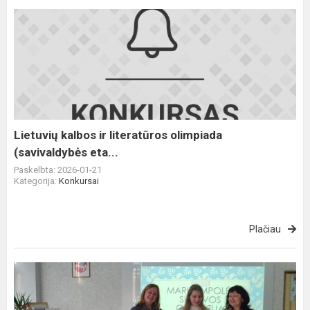
Lietuvių
kalbos
ir
literatūros
olimpiada
(savivaldybės
eta...
Lietuvių kalbos ir literatūros olimpiada
(savivaldybės eta...
Paskelbta: 2026-01-21
Kategorija:
Konkursai
Plačiau
Meninio
žodžio
konkursas