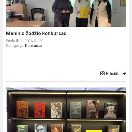
Meninio žodžio konkursas
Paskelbta: 2026-01-20
Kategorija:
Konkursai
Plačiau
Padėka
Marijampolės
savivaldybės
bendrojo
lavinimo
mokyklom...