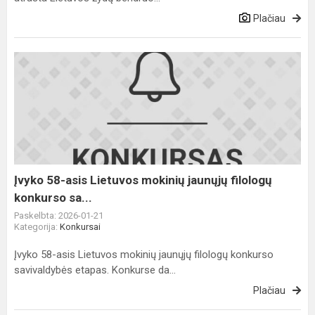
Plačiau
Įvyko
58-
asis
Lietuvos
mokinių
jaunųjų
filologų
konkurso
Įvyko 58-asis Lietuvos mokinių jaunųjų filologų
sa...
konkurso sa...
Paskelbta: 2026-01-21
Kategorija:
Konkursai
Įvyko 58-asis Lietuvos mokinių jaunųjų filologų konkurso
savivaldybės etapas. Konkurse da...
Plačiau