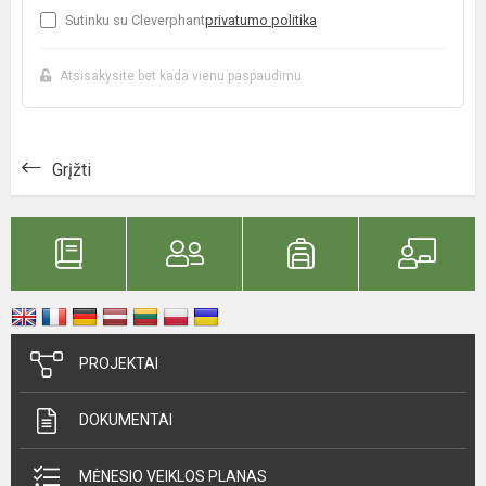
Sutinku su Cleverphant
privatumo politika
Atsisakysite bet kada vienu paspaudimu
Grįžti
PROJEKTAI
DOKUMENTAI
MĖNESIO VEIKLOS PLANAS