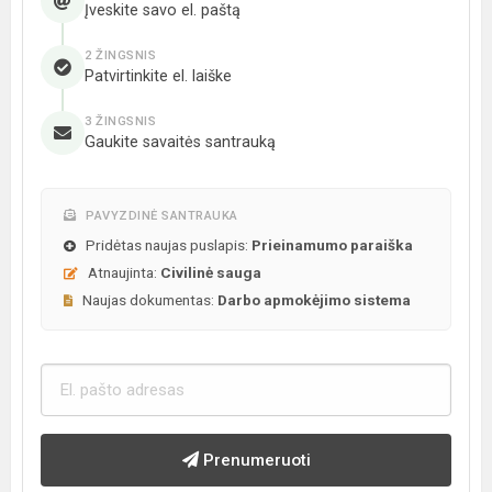
Įveskite savo el. paštą
2 ŽINGSNIS
Patvirtinkite el. laiške
3 ŽINGSNIS
Gaukite savaitės santrauką
PAVYZDINĖ SANTRAUKA
Pridėtas naujas puslapis:
Prieinamumo paraiška
Atnaujinta:
Civilinė sauga
Naujas dokumentas:
Darbo apmokėjimo sistema
Prenumeruoti