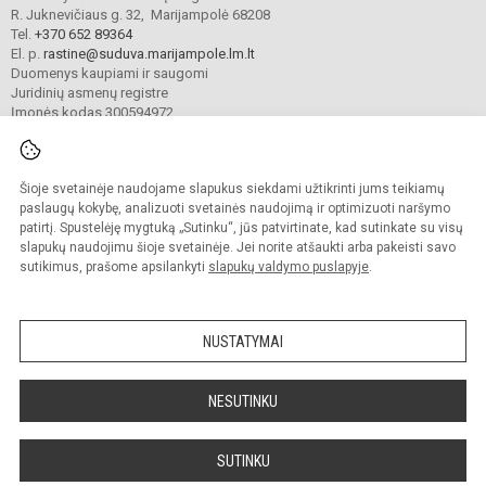
R. Juknevičiaus g. 32, Marijampolė 68208
Tel.
+370 652 89364
El. p.
rastine@suduva.marijampole.lm.lt
Duomenys kaupiami ir saugomi
Juridinių asmenų registre
Įmonės kodas 300594972
Šioje svetainėje naudojame slapukus siekdami užtikrinti jums teikiamų
© 2024. Marijampolės Sūduvos gimnazija. Visos teisės saugomos.
Kopijuoti turinį be raštiško įstaigos administracijos sutikimo griežtai draudžiama.
paslaugų kokybę, analizuoti svetainės naudojimą ir optimizuoti naršymo
patirtį. Spustelėję mygtuką „Sutinku“, jūs patvirtinate, kad sutinkate su visų
Prieinamumo paraiška
Slapukų valdymas
slapukų naudojimu šioje svetainėje. Jei norite atšaukti arba pakeisti savo
sutikimus, prašome apsilankyti
slapukų valdymo puslapyje
.
Sumanus būdas atnaujinti
mokyklos interneto
svetainę
NUSTATYMAI
NESUTINKU
SUTINKU