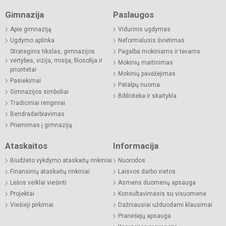
Gimnazija
Paslaugos
Apie gimnaziją
Vidurinis ugdymas
Ugdymo aplinka
Neformalusis švietimas
Strateginis tikslas, gimnazijos
Pagalba mokiniams ir tėvams
vertybės, vizija, misija, filosofija ir
Mokinių maitinimas
prioritetai
Mokinių pavėžėjimas
Pasiekimai
Patalpų nuoma
Gimnazijos simboliai
Biblioteka ir skaitykla
Tradiciniai renginiai
Bendradarbiavimas
Priėmimas į gimnaziją
Ataskaitos
Informacija
Biudžeto vykdymo ataskaitų rinkiniai
Nuorodos
Finansinių ataskaitų rinkiniai
Laisvos darbo vietos
Lėšos veiklai viešinti
Asmens duomenų apsauga
Projektai
Konsultavimasis su visuomene
Viešieji pirkimai
Dažniausiai užduodami klausimai
Pranešėjų apsauga