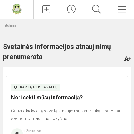
Paieška
Men
Titulinis
Svetainės informacijos atnaujinimų
prenumerata
KARTĄ PER SAVAITĘ
Nori sekti mūsų informaciją?
Gaukite kiekvieną savaitę atnaujinimų santrauką ir patogiai
sekite informacinius pokyčius.
1 ŽINGSNIS