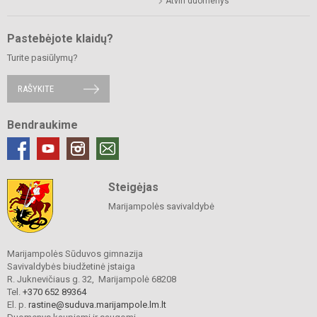
Atviri duomenys
Pastebėjote klaidų?
Turite pasiūlymų?
RAŠYKITE
Bendraukime
Steigėjas
Marijampolės savivaldybė
Marijampolės Sūduvos gimnazija
Savivaldybės biudžetinė įstaiga
R. Juknevičiaus g. 32, Marijampolė 68208
Tel.
+370 652 89364
El. p.
rastine@suduva.marijampole.lm.lt