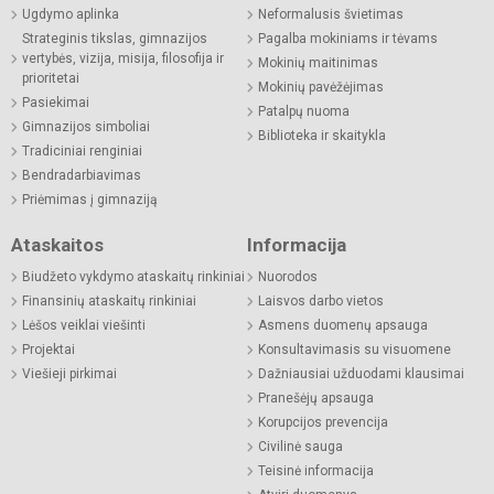
Ugdymo aplinka
Neformalusis švietimas
Strateginis tikslas, gimnazijos
Pagalba mokiniams ir tėvams
vertybės, vizija, misija, filosofija ir
Mokinių maitinimas
prioritetai
Mokinių pavėžėjimas
Pasiekimai
Patalpų nuoma
Gimnazijos simboliai
Biblioteka ir skaitykla
Tradiciniai renginiai
Bendradarbiavimas
Priėmimas į gimnaziją
Ataskaitos
Informacija
Biudžeto vykdymo ataskaitų rinkiniai
Nuorodos
Finansinių ataskaitų rinkiniai
Laisvos darbo vietos
Lėšos veiklai viešinti
Asmens duomenų apsauga
Projektai
Konsultavimasis su visuomene
Viešieji pirkimai
Dažniausiai užduodami klausimai
Pranešėjų apsauga
Korupcijos prevencija
Civilinė sauga
Teisinė informacija