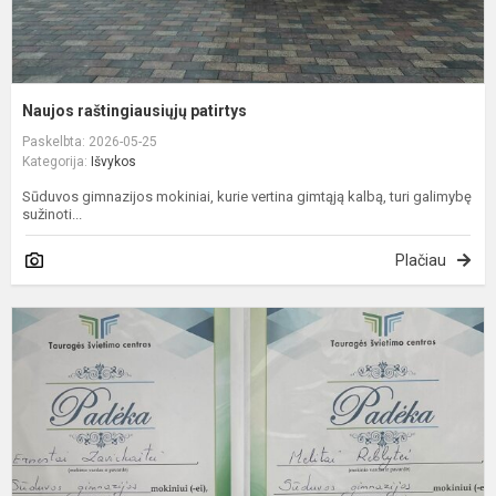
Naujos raštingiausiųjų patirtys
Paskelbta: 2026-05-25
Kategorija:
Išvykos
Sūduvos gimnazijos mokiniai, kurie vertina gimtąją kalbą, turi galimybę
sužinoti...
Plačiau
I
g
a
k
I
K
I