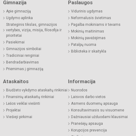
Gimnazija
Paslaugos
Apie gimnaziją
Vidurinis ugdymas
Ugdymo aplinka
Neformalusis švietimas
Strateginis tikslas, gimnazijos
Pagalba mokiniams ir tėvams
vertybės, vizija, misija, filosofija ir
Mokinių maitinimas
prioritetai
Mokinių pavėžėjimas
Pasiekimai
Patalpų nuoma
Gimnazijos simboliai
Biblioteka ir skaitykla
Tradiciniai renginiai
Bendradarbiavimas
Priėmimas į gimnaziją
Ataskaitos
Informacija
Biudžeto vykdymo ataskaitų rinkiniai
Nuorodos
Finansinių ataskaitų rinkiniai
Laisvos darbo vietos
Lėšos veiklai viešinti
Asmens duomenų apsauga
Projektai
Konsultavimasis su visuomene
Viešieji pirkimai
Dažniausiai užduodami klausimai
Pranešėjų apsauga
Korupcijos prevencija