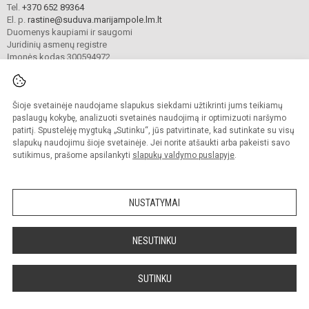
Tel.
+370 652 89364
El. p.
rastine@suduva.marijampole.lm.lt
Duomenys kaupiami ir saugomi
Juridinių asmenų registre
Įmonės kodas 300594972
Šioje svetainėje naudojame slapukus siekdami užtikrinti jums teikiamų
© 2024. Marijampolės Sūduvos gimnazija. Visos teisės saugomos.
Kopijuoti turinį be raštiško įstaigos administracijos sutikimo griežtai draudžiama.
paslaugų kokybę, analizuoti svetainės naudojimą ir optimizuoti naršymo
patirtį. Spustelėję mygtuką „Sutinku“, jūs patvirtinate, kad sutinkate su visų
Prieinamumo paraiška
Slapukų valdymas
slapukų naudojimu šioje svetainėje. Jei norite atšaukti arba pakeisti savo
sutikimus, prašome apsilankyti
slapukų valdymo puslapyje
.
Sumanus būdas atnaujinti
mokyklos interneto
svetainę
NUSTATYMAI
NESUTINKU
SUTINKU