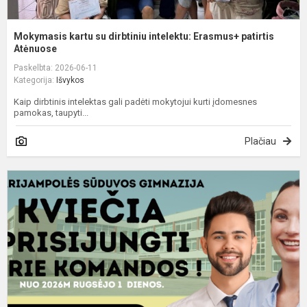
Mokymasis kartu su dirbtiniu intelektu: Erasmus+ patirtis
Atėnuose
Paskelbta: 2026-06-11
Kategorija:
Išvykos
Kaip dirbtinis intelektas gali padėti mokytojui kurti įdomesnes
pamokas, taupyti...
Plačiau
M
S
g
s
a
u
(i