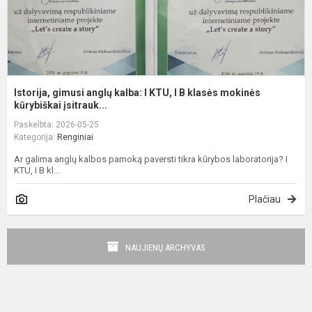
B
k
m
kū
Istorija, gimusi anglų kalba: I KTU, I B klasės mokinės
kūrybiškai įsitrauk...
Paskelbta: 2026-05-25
Kategorija:
Renginiai
Ar galima anglų kalbos pamoką paversti tikra kūrybos laboratorija? I
KTU, I B kl...
Plačiau
NAUJIENŲ ARCHYVAS