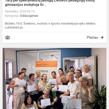
Tarp perspektyviausių jaunųjų Lietuvos pedagogų mūsų
gimnazijos mokytoja Gr...
Paskelbta: 2026-06-19
Kategorija:
Didžiuojamės
Birželio 19 d. Švietimo, mokslo ir sporto ministerijoje vyko Meilės
Lukšienės pr...
Plačiau
M
k
s
d
i
E
p
A.