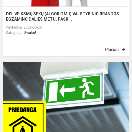
DĖL VEIKSMŲ SEKŲ (ALGORITMŲ) VALSTYBINIO BRANDOS
EGZAMINO DALIES METU, PASK...
Paskelbta: 2026-05-28
Kategorija:
Svarbu!
Plačiau
D