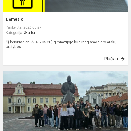
Dėmesio!
Paskelbta: 2026-05-27
Kategorija:
Svarbu!
Šį ketvirtadienį (2026-05-28) gimnazijoje bus rengiamos oro atakų
pratybos.
Plačiau
N
r
p