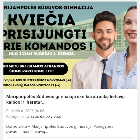
M
S
g
s
a
l
ka
Marijampolės Sūduvos gimnazija skelbia atranką lietuvių
kalbos ir literatūr...
Paskelbta: 2026-06-08
Kategorija:
Laisvos darbo vietos
Darbo vieta – Marijampolės Sūduvos gimnazija. Pareigybės
pavadinimas - lietuvių...