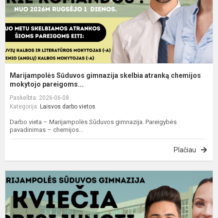
m
Marijampolės Sūduvos gimnazija skelbia atranką chemijos
mokytojo pareigoms...
Paskelbta: 2026-06-08
Kategorija:
Laisvos darbo vietos
Darbo vieta – Marijampolės Sūduvos gimnazija. Pareigybės
pavadinimas – chemijos...
Plačiau
M
S
g
s