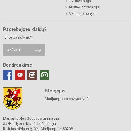
Civilinė sauga
Teisinė informacija
Atviri duomenys
Pastebėjote klaidų?
Turite pasiūlymų?
RAŠYKITE
Bendraukime
Steigėjas
Marijampolės savivaldybė
Marijampolės Sūduvos gimnazija
Savivaldybės biudžetinė įstaiga
R. Juknevičiaus g. 32, Marijampolė 68208