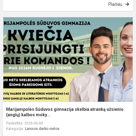
Plačiau
M
S
g
s
a
u
(a
Marijampolės Sūduvos gimnazija skelbia atranką užsienio
(anglų) kalbos moky...
Paskelbta: 2026-06-08
Kategorija:
Laisvos darbo vietos