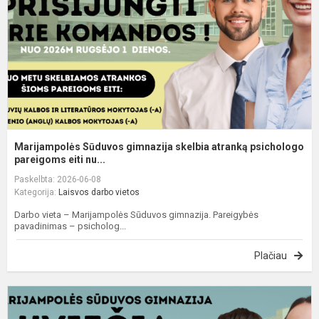
a
p
p.
Marijampolės Sūduvos gimnazija skelbia atranką psichologo
pareigoms eiti nu...
Paskelbta: 2026-06-08
Kategorija:
Laisvos darbo vietos
Darbo vieta – Marijampolės Sūduvos gimnazija. Pareigybės
pavadinimas – psicholog...
Plačiau
M
S