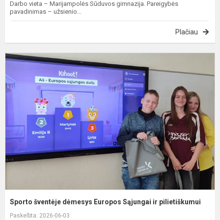
Darbo vieta – Marijampolės Sūduvos gimnazija. Pareigybės
pavadinimas – užsienio...
Plačiau
S
š
d
E
S
ir
p
Sporto šventėje dėmesys Europos Sąjungai ir pilietiškumui
Paskelbta: 2026-06-03