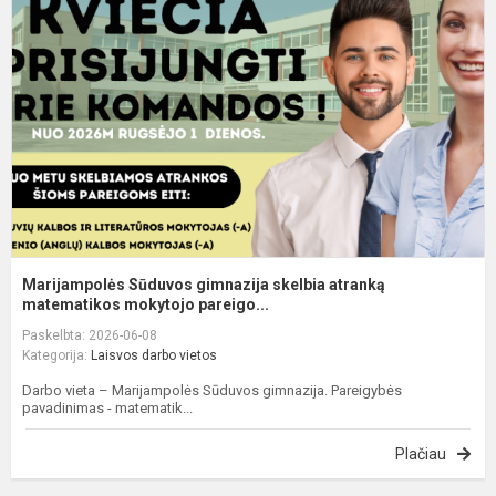
g
s
a
m
Marijampolės Sūduvos gimnazija skelbia atranką
matematikos mokytojo pareigo...
Paskelbta: 2026-06-08
Kategorija:
Laisvos darbo vietos
Darbo vieta – Marijampolės Sūduvos gimnazija. Pareigybės
pavadinimas - matematik...
Plačiau