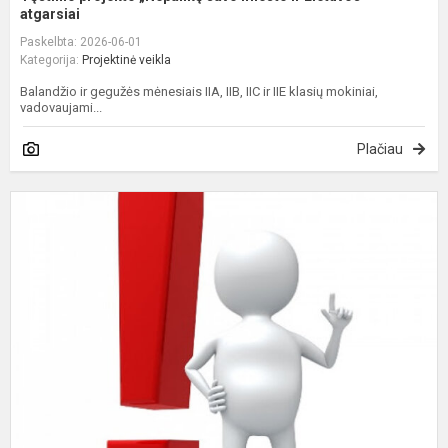
atgarsiai
Paskelbta: 2026-06-01
Kategorija:
Projektinė veikla
Balandžio ir gegužės mėnesiais IIA, IIB, IIC ir IIE klasių mokiniai,
vadovaujami...
Plačiau
D
V
S
(
V
B
E
D.