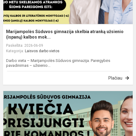
Marijampolės Sūduvos gimnazija skelbia atranką užsienio
(ispanų) kalbos mok...
Paskelbta: 2026-06-09
Kategorija:
Laisvos darbo vietos
Darbo vieta – Marijampolės Sūduvos gimnazija. Pareigybės
pavadinimas – užsienio...
Plačiau
M
S
g
s
a
c