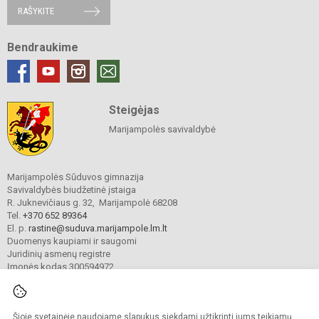
RAŠYKITE
Bendraukime
Steigėjas
Marijampolės savivaldybė
Marijampolės Sūduvos gimnazija
Savivaldybės biudžetinė įstaiga
R. Juknevičiaus g. 32, Marijampolė 68208
Tel.
+370 652 89364
El. p.
rastine@suduva.marijampole.lm.lt
Duomenys kaupiami ir saugomi
Juridinių asmenų registre
Įmonės kodas 300594972
Šioje svetainėje naudojame slapukus siekdami užtikrinti jums teikiamų
© 2024. Marijampolės Sūduvos gimnazija. Visos teisės saugomos.