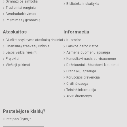
Gimnazijos simboliai
Biblioteka ir skaitykla
Tradiciniai renginiai
Bendradarbiavimas
Priėmimas į gimnaziją
Ataskaitos
Informacija
Biudžeto vykdymo ataskaitų rinkiniai
Nuorodos
Finansinių ataskaitų rinkiniai
Laisvos darbo vietos
Lėšos veiklai viešinti
Asmens duomenų apsauga
Projektai
Konsultavimasis su visuomene
Viešieji pirkimai
Dažniausiai užduodami klausimai
Pranešėjų apsauga
Korupcijos prevencija
Civilinė sauga
Teisinė informacija
Atviri duomenys
Pastebėjote klaidų?
Turite pasiūlymų?