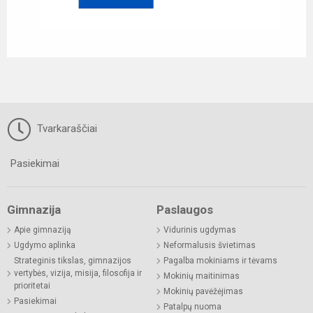
Tvarkaraščiai
Pasiekimai
Gimnazija
Paslaugos
Apie gimnaziją
Vidurinis ugdymas
Ugdymo aplinka
Neformalusis švietimas
Strateginis tikslas, gimnazijos
Pagalba mokiniams ir tėvams
vertybės, vizija, misija, filosofija ir
Mokinių maitinimas
prioritetai
Mokinių pavėžėjimas
Pasiekimai
Patalpų nuoma