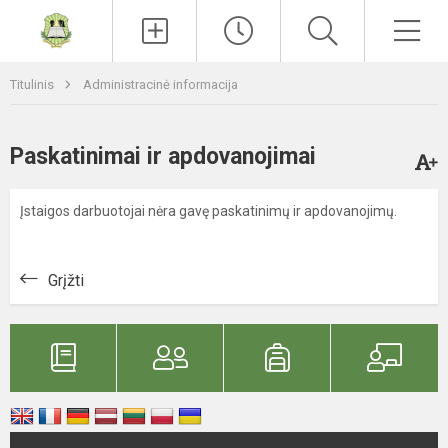
Paieška
Men
Titulinis
Administracinė informacija
Paskatinimai ir apdovanojimai
Įstaigos darbuotojai nėra gavę paskatinimų ir apdovanojimų.
Grįžti