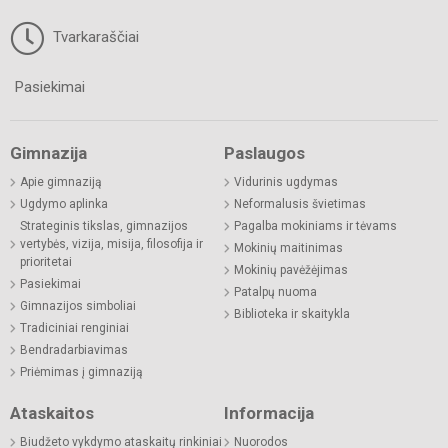
Tvarkaraščiai
Pasiekimai
Gimnazija
Paslaugos
Apie gimnaziją
Vidurinis ugdymas
Ugdymo aplinka
Neformalusis švietimas
Strateginis tikslas, gimnazijos
Pagalba mokiniams ir tėvams
vertybės, vizija, misija, filosofija ir
Mokinių maitinimas
prioritetai
Mokinių pavėžėjimas
Pasiekimai
Patalpų nuoma
Gimnazijos simboliai
Biblioteka ir skaitykla
Tradiciniai renginiai
Bendradarbiavimas
Priėmimas į gimnaziją
Ataskaitos
Informacija
Biudžeto vykdymo ataskaitų rinkiniai
Nuorodos