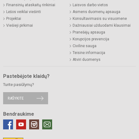
Finansinių ataskaitų rinkiniai
Laisvos darbo vietos
Lėšos veiklai viešinti
Asmens duomenų apsauga
Projektai
Konsultavimasis su visuomene
Viešieji pirkimai
Dažniausiai užduodami klausimai
Pranešėjų apsauga
Korupcijos prevencija
Civilinė sauga
Teisinė informacija
Atviri duomenys
Pastebėjote klaidų?
Turite pasiūlymų?
RAŠYKITE
Bendraukime