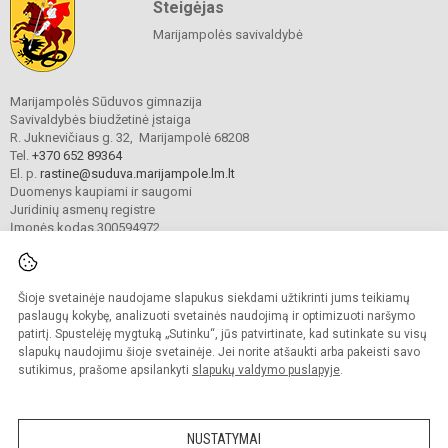
Steigėjas
Marijampolės savivaldybė
Marijampolės Sūduvos gimnazija
Savivaldybės biudžetinė įstaiga
R. Juknevičiaus g. 32, Marijampolė 68208
Tel.
+370 652 89364
El. p.
rastine@suduva.marijampole.lm.lt
Duomenys kaupiami ir saugomi
Juridinių asmenų registre
Įmonės kodas 300594972
Šioje svetainėje naudojame slapukus siekdami užtikrinti jums teikiamų
© 2024. Marijampolės Sūduvos gimnazija. Visos teisės saugomos.
Kopijuoti turinį be raštiško įstaigos administracijos sutikimo griežtai draudžiama.
paslaugų kokybę, analizuoti svetainės naudojimą ir optimizuoti naršymo
patirtį. Spustelėję mygtuką „Sutinku“, jūs patvirtinate, kad sutinkate su visų
Prieinamumo paraiška
Slapukų valdymas
slapukų naudojimu šioje svetainėje. Jei norite atšaukti arba pakeisti savo
sutikimus, prašome apsilankyti
slapukų valdymo puslapyje
.
Sumanus būdas atnaujinti
mokyklos interneto
svetainę
NUSTATYMAI