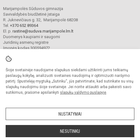
Marijampolės Sūduvos gimnazija
Savivaldybės biudžetinė įstaiga
R. Juknevičiaus g. 32, Marijampolė 68208
Tel.
+370 652 89364
El. p.
rastine@suduva.marijampole.lm.lt
Duomenys kaupiami ir saugomi
Juridinių asmenų registre
Įmonės kodas 300594972
Šioje svetainėje naudojame slapukus siekdami užtikrinti jums teikiamų
© 2024. Marijampolės Sūduvos gimnazija. Visos teisės saugomos.
Kopijuoti turinį be raštiško įstaigos administracijos sutikimo griežtai draudžiama.
paslaugų kokybę, analizuoti svetainės naudojimą ir optimizuoti naršymo
patirtį. Spustelėję mygtuką „Sutinku“, jūs patvirtinate, kad sutinkate su visų
Prieinamumo paraiška
Slapukų valdymas
slapukų naudojimu šioje svetainėje. Jei norite atšaukti arba pakeisti savo
sutikimus, prašome apsilankyti
slapukų valdymo puslapyje
.
Sumanus būdas atnaujinti
mokyklos interneto
svetainę
NUSTATYMAI
NESUTINKU