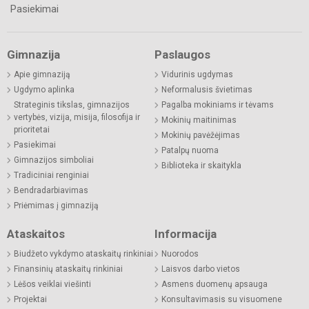
Pasiekimai
Gimnazija
Paslaugos
Apie gimnaziją
Vidurinis ugdymas
Ugdymo aplinka
Neformalusis švietimas
Strateginis tikslas, gimnazijos
Pagalba mokiniams ir tėvams
vertybės, vizija, misija, filosofija ir
Mokinių maitinimas
prioritetai
Mokinių pavėžėjimas
Pasiekimai
Patalpų nuoma
Gimnazijos simboliai
Biblioteka ir skaitykla
Tradiciniai renginiai
Bendradarbiavimas
Priėmimas į gimnaziją
Ataskaitos
Informacija
Biudžeto vykdymo ataskaitų rinkiniai
Nuorodos
Finansinių ataskaitų rinkiniai
Laisvos darbo vietos
Lėšos veiklai viešinti
Asmens duomenų apsauga
Projektai
Konsultavimasis su visuomene