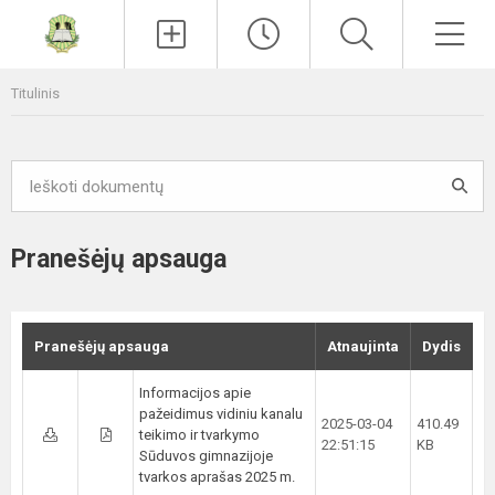
Paieška
Men
Titulinis
Pranešėjų apsauga
Pranešėjų apsauga
Atnaujinta
Dydis
Informacijos apie
pažeidimus vidiniu kanalu
2025-03-04
410.49
teikimo ir tvarkymo
22:51:15
KB
Sūduvos gimnazijoje
tvarkos aprašas 2025 m.