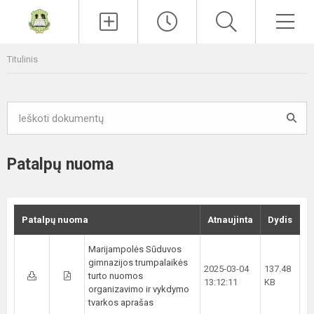
Paieška
Men
Titulinis
Patalpų nuoma
Patalpų nuoma
Atnaujinta
Dydis
Marijampolės Sūduvos
gimnazijos trumpalaikės
2025-03-04
137.48
turto nuomos
13:12:11
KB
organizavimo ir vykdymo
tvarkos aprašas