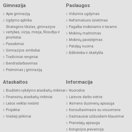
Gimnazija
Paslaugos
Apie gimnaziją
Vidurinis ugdymas
Ugdymo aplinka
Neformalusis švietimas
Strateginis tikslas, gimnazijos
Pagalba mokiniams ir tėvams
vertybės, vizija, misija, filosofija ir
Mokinių maitinimas
prioritetai
Mokinių pavėžėjimas
Pasiekimai
Patalpų nuoma
Gimnazijos simboliai
Biblioteka ir skaitykla
Tradiciniai renginiai
Bendradarbiavimas
Priėmimas į gimnaziją
Ataskaitos
Informacija
Biudžeto vykdymo ataskaitų rinkiniai
Nuorodos
Finansinių ataskaitų rinkiniai
Laisvos darbo vietos
Lėšos veiklai viešinti
Asmens duomenų apsauga
Projektai
Konsultavimasis su visuomene
Viešieji pirkimai
Dažniausiai užduodami klausimai
Pranešėjų apsauga
Korupcijos prevencija