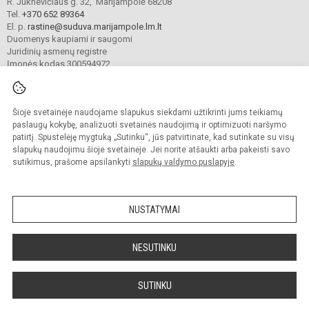
R. Juknevičiaus g. 32, Marijampolė 68208
Tel.
+370 652 89364
El. p.
rastine@suduva.marijampole.lm.lt
Duomenys kaupiami ir saugomi
Juridinių asmenų registre
Įmonės kodas 300594972
Šioje svetainėje naudojame slapukus siekdami užtikrinti jums teikiamų
© 2024. Marijampolės Sūduvos gimnazija. Visos teisės saugomos.
Kopijuoti turinį be raštiško įstaigos administracijos sutikimo griežtai draudžiama.
paslaugų kokybę, analizuoti svetainės naudojimą ir optimizuoti naršymo
patirtį. Spustelėję mygtuką „Sutinku“, jūs patvirtinate, kad sutinkate su visų
Prieinamumo paraiška
Slapukų valdymas
slapukų naudojimu šioje svetainėje. Jei norite atšaukti arba pakeisti savo
sutikimus, prašome apsilankyti
slapukų valdymo puslapyje
.
Sumanus būdas atnaujinti
mokyklos interneto
svetainę
NUSTATYMAI
NESUTINKU
SUTINKU