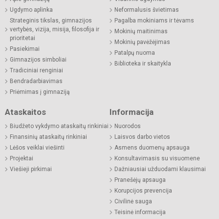
Ugdymo aplinka
Neformalusis švietimas
Strateginis tikslas, gimnazijos
Pagalba mokiniams ir tėvams
vertybės, vizija, misija, filosofija ir
Mokinių maitinimas
prioritetai
Mokinių pavėžėjimas
Pasiekimai
Patalpų nuoma
Gimnazijos simboliai
Biblioteka ir skaitykla
Tradiciniai renginiai
Bendradarbiavimas
Priėmimas į gimnaziją
Ataskaitos
Informacija
Biudžeto vykdymo ataskaitų rinkiniai
Nuorodos
Finansinių ataskaitų rinkiniai
Laisvos darbo vietos
Lėšos veiklai viešinti
Asmens duomenų apsauga
Projektai
Konsultavimasis su visuomene
Viešieji pirkimai
Dažniausiai užduodami klausimai
Pranešėjų apsauga
Korupcijos prevencija
Civilinė sauga
Teisinė informacija