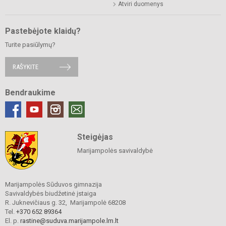
Atviri duomenys
Pastebėjote klaidų?
Turite pasiūlymų?
RAŠYKITE
Bendraukime
Steigėjas
Marijampolės savivaldybė
Marijampolės Sūduvos gimnazija
Savivaldybės biudžetinė įstaiga
R. Juknevičiaus g. 32, Marijampolė 68208
Tel.
+370 652 89364
El. p.
rastine@suduva.marijampole.lm.lt