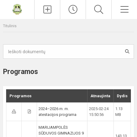
Paieška
Men
Titulinis
Programos
Programos
Atnaujinta
Dydis
2024–2026 m. m.
2025-02-24
1.13
atestacijos programa
15:50:56
MB
MARIJAMPOLĖS
SŪDUVOS GIMNAZIJOS 9
143.13