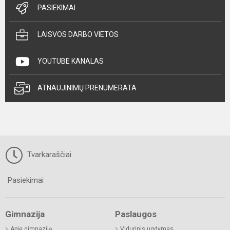
PASIEKIMAI
LAISVOS DARBO VIETOS
YOUTUBE KANALAS
ATNAUJINIMŲ PRENUMERATA
Tvarkaraščiai
Pasiekimai
Gimnazija
Paslaugos
Apie gimnaziją
Vidurinis ugdymas