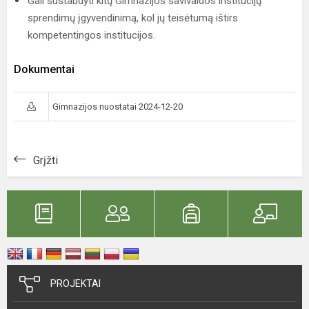
Gali sustabdyti kitų Gimnazijos savivaldos institucijų
sprendimų įgyvendinimą, kol jų teisėtumą ištirs
kompetentingos institucijos.
Dokumentai
Gimnazijos nuostatai 2024-12-20
Grįžti
PROJEKTAI