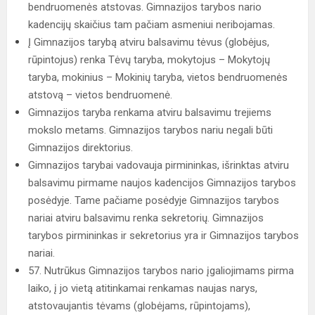
bendruomenės atstovas. Gimnazijos tarybos nario
kadencijų skaičius tam pačiam asmeniui neribojamas.
Į Gimnazijos tarybą atviru balsavimu tėvus (globėjus,
rūpintojus) renka Tėvų taryba, mokytojus – Mokytojų
taryba, mokinius – Mokinių taryba, vietos bendruomenės
atstovą – vietos bendruomenė.
Gimnazijos taryba renkama atviru balsavimu trejiems
mokslo metams. Gimnazijos tarybos nariu negali būti
Gimnazijos direktorius.
Gimnazijos tarybai vadovauja pirmininkas, išrinktas atviru
balsavimu pirmame naujos kadencijos Gimnazijos tarybos
posėdyje. Tame pačiame posėdyje Gimnazijos tarybos
nariai atviru balsavimu renka sekretorių. Gimnazijos
tarybos pirmininkas ir sekretorius yra ir Gimnazijos tarybos
nariai.
57. Nutrūkus Gimnazijos tarybos nario įgaliojimams pirma
laiko, į jo vietą atitinkamai renkamas naujas narys,
atstovaujantis tėvams (globėjams, rūpintojams),