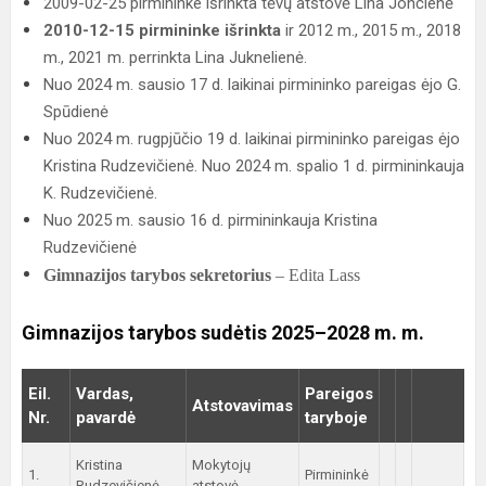
2009-02-25 pirmininke išrinkta tėvų atstovė Lina Jončienė
2010-12-15 pirmininke išrinkta
ir 2012 m., 2015 m., 2018
m., 2021 m. perrinkta Lina Juknelienė.
Nuo 2024 m. sausio 17 d. laikinai pirmininko pareigas ėjo G.
Spūdienė
Nuo 2024 m. rugpjūčio 19 d. laikinai pirmininko pareigas ėjo
Kristina Rudzevičienė. Nuo 2024 m. spalio 1 d. pirmininkauja
K. Rudzevičienė.
Nuo 2025 m. sausio 16 d. pirmininkauja Kristina
Rudzevičienė
Gimnazijos tarybos sekretorius
– Edita Lass
Gimnazijos tarybos sudėtis 2025–2028 m. m.
Eil.
Vardas,
Pareigos
Atstovavimas
Nr.
pavardė
taryboje
Kristina
Mokytojų
1.
Pirmininkė
Rudzevičienė
atstovė