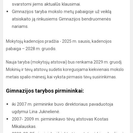
svarstomi jiems aktualūs klausimai.
Gimnazijos taryba mokslo metų pabaigoje už veiklą
atsiskaito ją rinkusiems Gimnazijos bendruomenės
nariams.
Mokytojų kadencijos pradžia - 2025 m. sausis, kadencijos
pabaiga – 2028 m. gruodis.
Nauja taryba (mokytojų atstovai) bus renkama 2029 m. gruodį.
Mokinių ir tėvų atstovų sudėtis koreguojama kiekvienais mokslo
metais spalio mėnesį, kai vyksta pirmasis tėvų susirinkimas.
Gimnazijos tarybos pirmininkai:
iki 2007 m. pirmininke buvo direktoriaus pavaduotoja
ugdymui Lina Juknelienė.
2007- 2009 m. pirmininkavo tėvų atstovas Kostas
Mikalauskas.