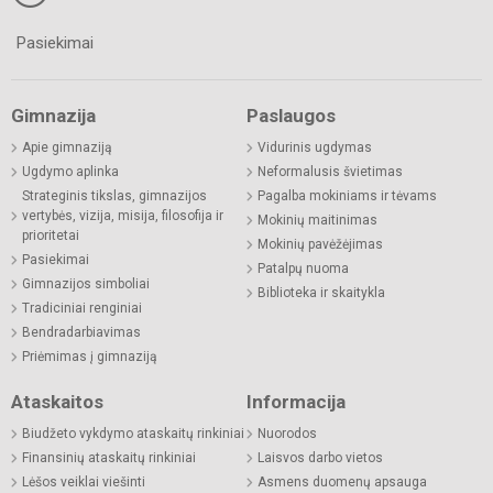
Pasiekimai
Gimnazija
Paslaugos
Apie gimnaziją
Vidurinis ugdymas
Ugdymo aplinka
Neformalusis švietimas
Strateginis tikslas, gimnazijos
Pagalba mokiniams ir tėvams
vertybės, vizija, misija, filosofija ir
Mokinių maitinimas
prioritetai
Mokinių pavėžėjimas
Pasiekimai
Patalpų nuoma
Gimnazijos simboliai
Biblioteka ir skaitykla
Tradiciniai renginiai
Bendradarbiavimas
Priėmimas į gimnaziją
Ataskaitos
Informacija
Biudžeto vykdymo ataskaitų rinkiniai
Nuorodos
Finansinių ataskaitų rinkiniai
Laisvos darbo vietos
Lėšos veiklai viešinti
Asmens duomenų apsauga