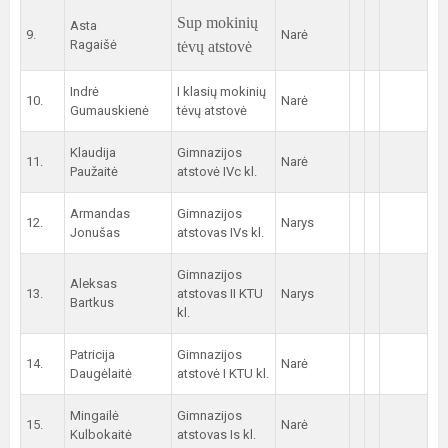
Sup mokinių
Asta
9.
Narė
Ragaišė
tėvų atstovė
Indrė
I klasių mokinių
10.
Narė
Gumauskienė
tėvų atstovė
Klaudija
Gimnazijos
11.
Narė
Paužaitė
atstovė IVc kl.
Armandas
Gimnazijos
12.
Narys
Jonušas
atstovas IVs kl.
Gimnazijos
Aleksas
13.
atstovas II KTU
Narys
Bartkus
kl.
Patricija
Gimnazijos
14.
Narė
Daugėlaitė
atstovė I KTU kl.
Mingailė
Gimnazijos
15.
Narė
Kulbokaitė
atstovas Is kl.