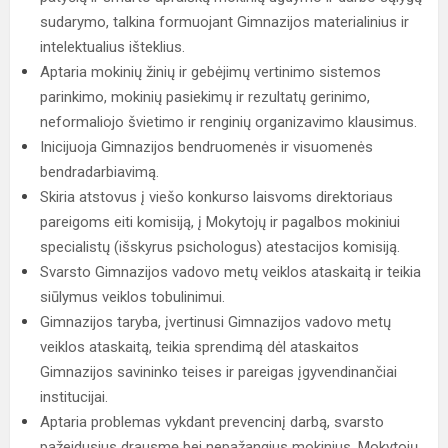
sudarymo, talkina formuojant Gimnazijos materialinius ir
intelektualius išteklius.
Aptaria mokinių žinių ir gebėjimų vertinimo sistemos
parinkimo, mokinių pasiekimų ir rezultatų gerinimo,
neformaliojo švietimo ir renginių organizavimo klausimus.
Inicijuoja Gimnazijos bendruomenės ir visuomenės
bendradarbiavimą.
Skiria atstovus į viešo konkurso laisvoms direktoriaus
pareigoms eiti komisiją, į Mokytojų ir pagalbos mokiniui
specialistų (išskyrus psichologus) atestacijos komisiją.
Svarsto Gimnazijos vadovo metų veiklos ataskaitą ir teikia
siūlymus veiklos tobulinimui.
Gimnazijos taryba, įvertinusi Gimnazijos vadovo metų
veiklos ataskaitą, teikia sprendimą dėl ataskaitos
Gimnazijos savininko teises ir pareigas įgyvendinančiai
institucijai.
Aptaria problemas vykdant prevencinį darbą, svarsto
pažeidusius drausmę bei nepažangius mokinius, Mokytojų