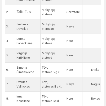
Mokytojų
Edita Lass
2.
Sekretorė
atstovė
Justinas
Mokytojų
3.
Narys
Deveikis
atstovas
Loreta
Mokytojų
4.
Narė
Papečkienė
atstovė
Virginija
Mokytojų
5.
Narė
Kirtiklienė
atstovė
Simona
Tėvų
6.
Narė
Enrika
Šimanskienė
atstovė IVg kl.
Evaldas
Tėvų
7.
Narys
Naglis
Valinskas
atstovas IIIa kl.
Irma
Tėvų
8.
Narė
Rokas
Keselienė
atstovė IIe kl.