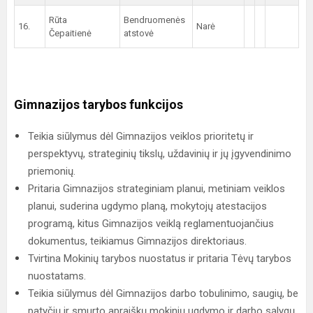
Rūta
Bendruomenės
16.
Narė
Čepaitienė
atstovė
Gimnazijos tarybos funkcijos
Teikia siūlymus dėl Gimnazijos veiklos prioritetų ir
perspektyvų, strateginių tikslų, uždavinių ir jų įgyvendinimo
priemonių.
Pritaria Gimnazijos strateginiam planui, metiniam veiklos
planui, suderina ugdymo planą, mokytojų atestacijos
programą, kitus Gimnazijos veiklą reglamentuojančius
dokumentus, teikiamus Gimnazijos direktoriaus.
Tvirtina Mokinių tarybos nuostatus ir pritaria Tėvų tarybos
nuostatams.
Teikia siūlymus dėl Gimnazijos darbo tobulinimo, saugių, be
patyčių ir smurto apraiškų mokinių ugdymo ir darbo sąlygų