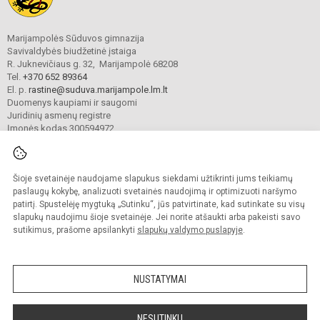
Marijampolės Sūduvos gimnazija
Savivaldybės biudžetinė įstaiga
R. Juknevičiaus g. 32, Marijampolė 68208
Tel.
+370 652 89364
El. p.
rastine@suduva.marijampole.lm.lt
Duomenys kaupiami ir saugomi
Juridinių asmenų registre
Įmonės kodas 300594972
Šioje svetainėje naudojame slapukus siekdami užtikrinti jums teikiamų
© 2024. Marijampolės Sūduvos gimnazija. Visos teisės saugomos.
Kopijuoti turinį be raštiško įstaigos administracijos sutikimo griežtai draudžiama.
paslaugų kokybę, analizuoti svetainės naudojimą ir optimizuoti naršymo
patirtį. Spustelėję mygtuką „Sutinku“, jūs patvirtinate, kad sutinkate su visų
Prieinamumo paraiška
Slapukų valdymas
slapukų naudojimu šioje svetainėje. Jei norite atšaukti arba pakeisti savo
sutikimus, prašome apsilankyti
slapukų valdymo puslapyje
.
Sumanus būdas atnaujinti
mokyklos interneto
svetainę
NUSTATYMAI
NESUTINKU