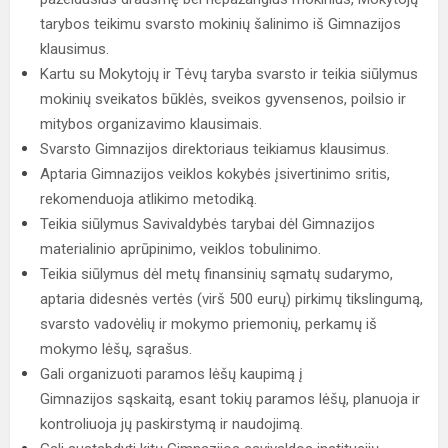
tarybos teikimu svarsto mokinių šalinimo iš Gimnazijos
klausimus.
Kartu su Mokytojų ir Tėvų taryba svarsto ir teikia siūlymus
mokinių sveikatos būklės, sveikos gyvensenos, poilsio ir
mitybos organizavimo klausimais.
Svarsto Gimnazijos direktoriaus teikiamus klausimus.
Aptaria Gimnazijos veiklos kokybės įsivertinimo sritis,
rekomenduoja atlikimo metodiką.
Teikia siūlymus Savivaldybės tarybai dėl Gimnazijos
materialinio aprūpinimo, veiklos tobulinimo.
Teikia siūlymus dėl metų finansinių sąmatų sudarymo,
aptaria didesnės vertės (virš 500 eurų) pirkimų tikslingumą,
svarsto vadovėlių ir mokymo priemonių, perkamų iš
mokymo lėšų, sąrašus.
Gali organizuoti paramos lėšų kaupimą į
Gimnazijos sąskaitą, esant tokių paramos lėšų, planuoja ir
kontroliuoja jų paskirstymą ir naudojimą.