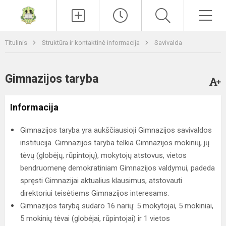
Paieška
Men
Titulinis
Struktūra ir kontaktinė informacija
Savivalda
Gimnazijos taryba
Informacija
Gimnazijos taryba yra aukščiausioji Gimnazijos savivaldos
institucija. Gimnazijos taryba telkia Gimnazijos mokinių, jų
tėvų (globėjų, rūpintojų), mokytojų atstovus, vietos
bendruomenę demokratiniam Gimnazijos valdymui, padeda
spręsti Gimnazijai aktualius klausimus, atstovauti
direktoriui teisėtiems Gimnazijos interesams.
Gimnazijos tarybą sudaro 16 narių: 5 mokytojai, 5 mokiniai,
5 mokinių tėvai (globėjai, rūpintojai) ir 1 vietos