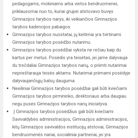
pedagogams, mokiniams arba vietos bendruomenei,
priklausomai nuo to, kuriai grupei atstovavo buvęs
Gimnazijos tarybos narys, iki veikiančios Gimnazijos
tarybos kadencijos pabaigos.
Gimnazijos tarybos nuostatai, jų keitimai yra tvirtinami
Gimnazijos tarybos posėdžio nutarimu.
Gimnazijos tarybos posėdžiai vyksta ne rečiau kaip du
kartus per metus. Posėdis yra teisėtas, jei jame dalyvauja
du trečdaliai Gimnazijos tarybos narių, o priimti nutarimai
neprieštarauja teisės aktams. Nutarimai priimami posėdyje
dalyvaujančiųjų balsų dauguma.
Neeiliniai Gimnazijos tarybos posėdžiai gali būti kviečiami
Gimnazijos tarybos pirmininko, direktoriaus arba daugiau
negu pusės Gimnazijos tarybos narių iniciatyva.
Į Gimnazijos tarybos posėdžius gali būti kviečiami
Savivaldybės administracijos, Gimnazijos administracijos,
kitų Gimnazijos savivaldos institucijų atstovai, Gimnazijos
bendruomenės nariai, socialiniai partneriai, jei yra