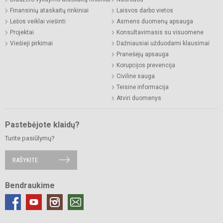
Finansinių ataskaitų rinkiniai
Laisvos darbo vietos
Lėšos veiklai viešinti
Asmens duomenų apsauga
Projektai
Konsultavimasis su visuomene
Viešieji pirkimai
Dažniausiai užduodami klausimai
Pranešėjų apsauga
Korupcijos prevencija
Civilinė sauga
Teisinė informacija
Atviri duomenys
Pastebėjote klaidų?
Turite pasiūlymų?
RAŠYKITE
Bendraukime