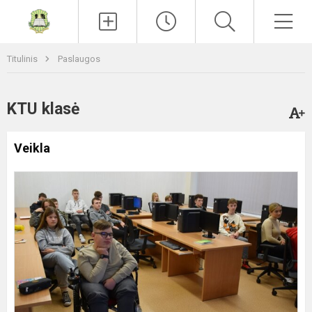
Paieška
Men
Titulinis
Paslaugos
KTU klasė
Veikla