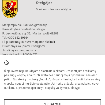
Steigėjas
Marijampolės savivaldybė
Marijampolės Sūduvos gimnazija
Savivaldybės biudžetinė įstaiga
R. Juknevičiaus g. 32, Marijampolė 68208
Tel.
+370 652 89364
El. p.
rastine@suduva.marijampole.lm.lt
Duomenys kaupiami ir saugomi
Juridinių asmenų registre
Įmonės kodas 300594972
Šioje svetainėje naudojame slapukus siekdami užtikrinti jums teikiamų
© 2024. Marijampolės Sūduvos gimnazija. Visos teisės saugomos.
Kopijuoti turinį be raštiško įstaigos administracijos sutikimo griežtai draudžiama.
paslaugų kokybę, analizuoti svetainės naudojimą ir optimizuoti naršymo
patirtį. Spustelėję mygtuką „Sutinku“, jūs patvirtinate, kad sutinkate su visų
Prieinamumo paraiška
Slapukų valdymas
slapukų naudojimu šioje svetainėje. Jei norite atšaukti arba pakeisti savo
sutikimus, prašome apsilankyti
slapukų valdymo puslapyje
.
Sumanus būdas atnaujinti
mokyklos interneto
svetainę
NUSTATYMAI