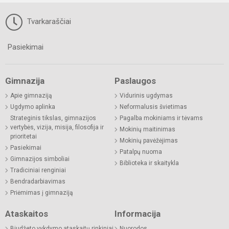
Tvarkaraščiai
Pasiekimai
Gimnazija
Paslaugos
Apie gimnaziją
Vidurinis ugdymas
Ugdymo aplinka
Neformalusis švietimas
Strateginis tikslas, gimnazijos
Pagalba mokiniams ir tėvams
vertybės, vizija, misija, filosofija ir
Mokinių maitinimas
prioritetai
Mokinių pavėžėjimas
Pasiekimai
Patalpų nuoma
Gimnazijos simboliai
Biblioteka ir skaitykla
Tradiciniai renginiai
Bendradarbiavimas
Priėmimas į gimnaziją
Ataskaitos
Informacija
Biudžeto vykdymo ataskaitų rinkiniai
Nuorodos