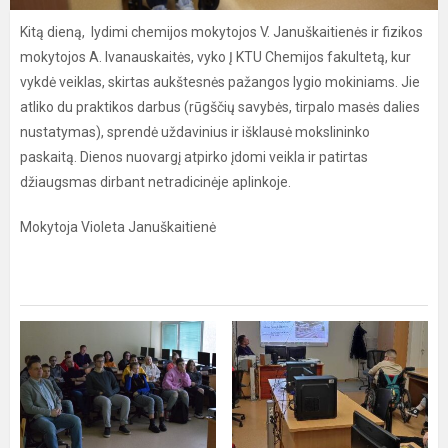
Kitą dieną, lydimi chemijos mokytojos V. Januškaitienės ir fizikos
mokytojos A. Ivanauskaitės, vyko Į KTU Chemijos fakultetą, kur
vykdė veiklas, skirtas aukštesnės pažangos lygio mokiniams. Jie
atliko du praktikos darbus (rūgščių savybės, tirpalo masės dalies
nustatymas), sprendė uždavinius ir išklausė mokslininko
paskaitą. Dienos nuovargį atpirko įdomi veikla ir patirtas
džiaugsmas dirbant netradicinėje aplinkoje.
Mokytoja Violeta Januškaitienė