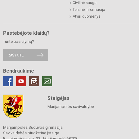
Civilinė sauga
Teisinė informacija
Atviri duomenys
Pastebėjote klaidų?
Turite pasiūlymų?
RAŠYKITE
Bendraukime
Steigėjas
Marijampolės savivaldybė
Marijampolės Sūduvos gimnazija
Savivaldybės biudžetinė įstaiga
R. Juknevičiaus g. 32, Marijampolė 68208