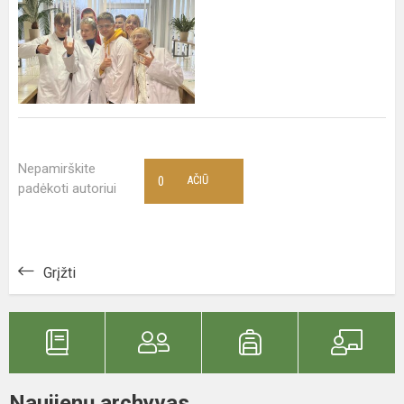
Nepamirškite
0
AČIŪ
padėkoti autoriui
Grįžti
Naujienų archyvas