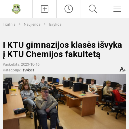
Paieška
Men
Titulinis
Naujienos
Išvykos
I KTU gimnazijos klasės išvyka
į KTU Chemijos fakultetą
Paskelbta: 2023-10-16
Kategorija:
Išvykos