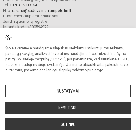
Tel.
+370 652 89364
El. p.
rastine@suduva.marijampole.lm.lt
Duomenys kaupiami ir saugomi
Juridinių asmenų registre
Įmonės kodas 300594972
Šioje svetainėje naudojame slapukus siekdami užtikrinti jums teikiamų
© 2024. Marijampolės Sūduvos gimnazija. Visos teisės saugomos.
Kopijuoti turinį be raštiško įstaigos administracijos sutikimo griežtai draudžiama.
paslaugų kokybę, analizuoti svetainės naudojimą ir optimizuoti naršymo
patirtį. Spustelėję mygtuką „Sutinku“, jūs patvirtinate, kad sutinkate su visų
Prieinamumo paraiška
Slapukų valdymas
slapukų naudojimu šioje svetainėje. Jei norite atšaukti arba pakeisti savo
sutikimus, prašome apsilankyti
slapukų valdymo puslapyje
.
Sumanus būdas atnaujinti
mokyklos interneto
svetainę
NUSTATYMAI
NESUTINKU
SUTINKU