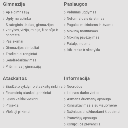
Gimnazija
Paslaugos
Apie gimnaziją
Vidurinis ugdymas
Ugdymo aplinka
Neformalusis švietimas
Strateginis tikslas, gimnazijos
Pagalba mokiniams ir tėvams
vertybės, vizija, misija, filosofija ir
Mokinių maitinimas
prioritetai
Mokinių pavėžėjimas
Pasiekimai
Patalpų nuoma
Gimnazijos simboliai
Biblioteka ir skaitykla
Tradiciniai renginiai
Bendradarbiavimas
Priėmimas į gimnaziją
Ataskaitos
Informacija
Biudžeto vykdymo ataskaitų rinkiniai
Nuorodos
Finansinių ataskaitų rinkiniai
Laisvos darbo vietos
Lėšos veiklai viešinti
Asmens duomenų apsauga
Projektai
Konsultavimasis su visuomene
Viešieji pirkimai
Dažniausiai užduodami klausimai
Pranešėjų apsauga
Korupcijos prevencija