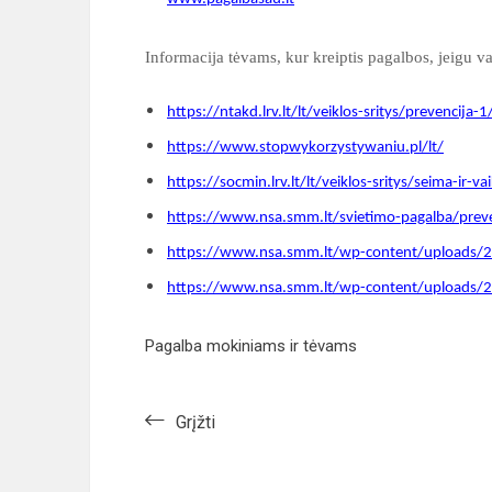
Informacija tėvams, kur kreiptis pagalbos, jeigu v
https://ntakd.lrv.lt/lt/veiklos-sritys/prevencija
https://www.stopwykorzystywaniu.pl/lt/
https://socmin.lrv.lt/lt/veiklos-sritys/seima-ir
https://www.nsa.smm.lt/svietimo-pagalba/preven
https://www.nsa.smm.lt/wp-content/uploads/20
https://www.nsa.smm.lt/wp-content/uploads/2
Pagalba mokiniams ir tėvams
Grįžti