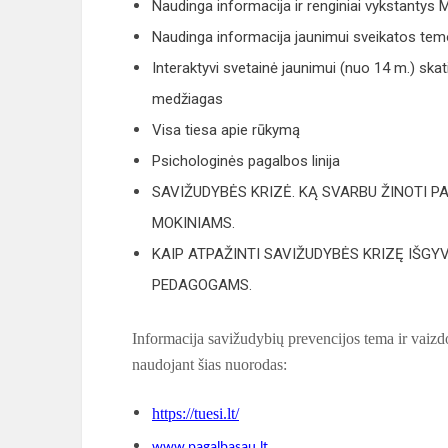
Naudinga informacija ir renginiai vykstantys
Naudinga informacija jaunimui sveikatos tem
Interaktyvi svetainė jaunimui (nuo 14 m.) sk
medžiagas
Visa tiesa apie rūkymą
Psichologinės pagalbos linija
SAVIŽUDYBĖS KRIZĖ. KĄ SVARBU ŽINOTI P
MOKINIAMS.
KAIP ATPAŽINTI SAVIŽUDYBĖS KRIZĘ IŠGY
PEDAGOGAMS.
Informacija savižudybių prevencijos tema ir vaizd
naudojant šias nuorodas:
https://tuesi.lt/
www.pagalbasau.lt