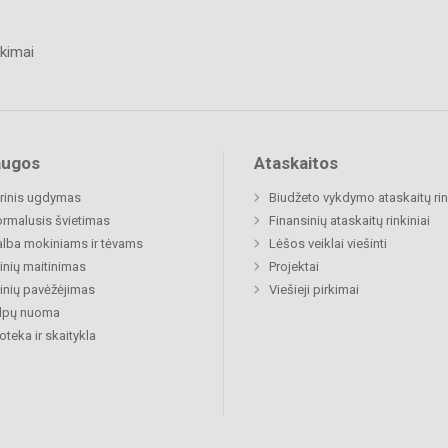
kimai
augos
Ataskaitos
rinis ugdymas
Biudžeto vykdymo ataskaitų rin
rmalusis švietimas
Finansinių ataskaitų rinkiniai
lba mokiniams ir tėvams
Lėšos veiklai viešinti
nių maitinimas
Projektai
nių pavėžėjimas
Viešieji pirkimai
alpų nuoma
ioteka ir skaitykla