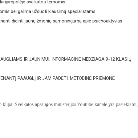
 Marijampolėje sveikatos temomis
omis bei galima užduoti klausimą specialistams
atinanti didinti jaunų žmonių sąmoningumą apie psichoaktyvias
AAUGLIAMS IR JAUNIMUI. INFORMACINĖ MEDŽIAGA 9-12 KLASIŲ
VENANTĮ PAAUGLĮ IR JAM PADĖTI. METODINĖ PRIEMONĖ
o klipai Sveikatos apsaugos ministerijos Youtube kanale yra pasiekiami,