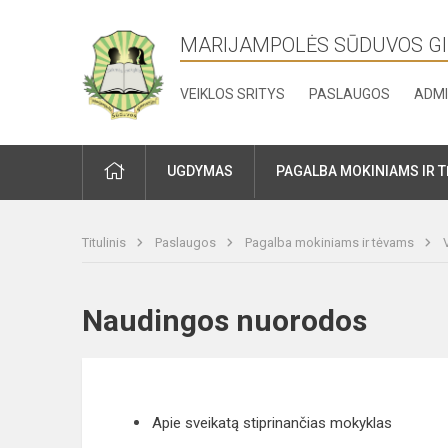
MARIJAMPOLĖS SŪDUVOS G
VEIKLOS SRITYS
PASLAUGOS
ADMI
PRADŽIA
UGDYMAS
PAGALBA MOKINIAMS IR 
Titulinis
Paslaugos
Pagalba mokiniams ir tėvams
Naudingos nuorodos
Apie sveikatą stiprinančias mokyklas