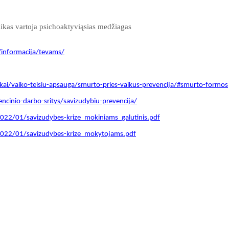
aikas vartoja psichoaktyviąsias medžiagas
-1/informacija/tevams/
-vaikai/vaiko-teisiu-apsauga/smurto-pries-vaikus-prevencija/#smurto-formos
cinio-darbo-sritys/savizudybiu-prevencija/
22/01/savizudybes-krize_mokiniams_galutinis.pdf
022/01/savizudybes-krize_mokytojams.pdf