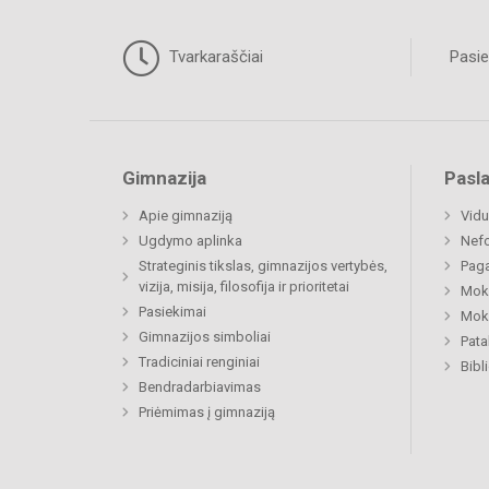
Tvarkaraščiai
Pasie
Gimnazija
Pasl
Apie gimnaziją
Vidu
Ugdymo aplinka
Nefo
Strateginis tikslas, gimnazijos vertybės,
Paga
vizija, misija, filosofija ir prioritetai
Moki
Pasiekimai
Moki
Gimnazijos simboliai
Pat
Tradiciniai renginiai
Bibl
Bendradarbiavimas
Priėmimas į gimnaziją