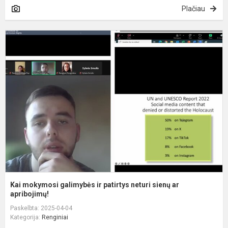
Plačiau
K
m
g
ir
p
n
s
a
ap
Kai mokymosi galimybės ir patirtys neturi sienų ar
apribojimų!
Paskelbta: 2025-04-04
Kategorija:
Renginiai