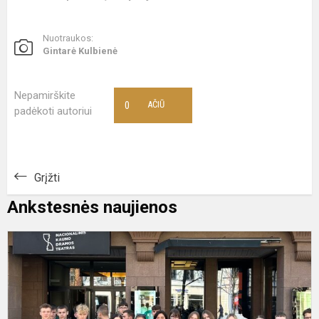
Nuotraukos:
Gintarė Kulbienė
Nepamirškite
0
AČIŪ
padėkoti autoriui
Grįžti
Ankstesnės naujienos
I
l
k
ir
l