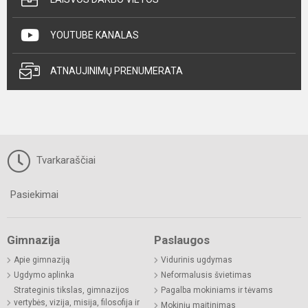
YOUTUBE KANALAS
ATNAUJINIMŲ PRENUMERATA
Tvarkaraščiai
Pasiekimai
Gimnazija
Paslaugos
Apie gimnaziją
Vidurinis ugdymas
Ugdymo aplinka
Neformalusis švietimas
Strateginis tikslas, gimnazijos
Pagalba mokiniams ir tėvams
vertybės, vizija, misija, filosofija ir
Mokinių maitinimas