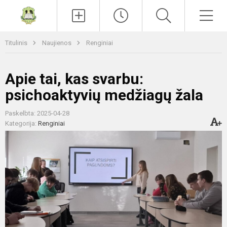
Paieška
Men
Titulinis
Naujienos
Renginiai
Apie tai, kas svarbu:
psichoaktyvių medžiagų žala
Paskelbta: 2025-04-28
Kategorija:
Renginiai