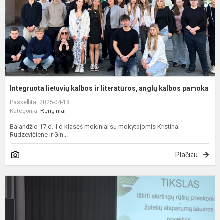
a
k
p
Integruota lietuvių kalbos ir literatūros, anglų kalbos pamoka
Paskelbta: 2025-04-18
Kategorija:
Renginiai
Balandžio 17 d. II d klasės mokiniai su mokytojomis Kristina
Rudzevičiene ir Gin...
Plačiau
S
k
t
p