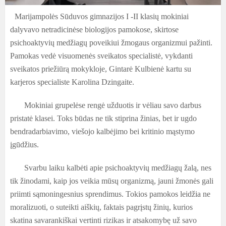
Marijampolės Sūduvos gimnazijos I -II klasių mokiniai
dalyvavo netradicinėse biologijos pamokose, skirtose
psichoaktyvių medžiagų poveikiui žmogaus organizmui pažinti.
Pamokas vedė visuomenės sveikatos specialistė, vykdanti
sveikatos priežiūrą mokykloje, Gintarė Kulbienė kartu su
karjeros specialiste Karolina Dzingaite.
Mokiniai grupelėse rengė užduotis ir vėliau savo darbus
pristatė klasei. Toks būdas ne tik stiprina žinias, bet ir ugdo
bendradarbiavimo, viešojo kalbėjimo bei kritinio mąstymo
įgūdžius.
Svarbu laiku kalbėti apie psichoaktyvių medžiagų žalą, nes
tik žinodami, kaip jos veikia mūsų organizmą, jauni žmonės gali
priimti sąmoningesnius sprendimus. Tokios pamokos leidžia ne
moralizuoti, o suteikti aiškių, faktais pagrįstų žinių, kurios
skatina savarankiškai vertinti rizikas ir atsakomybę už savo