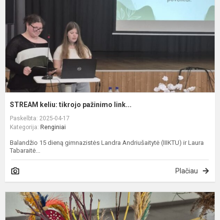
li
STREAM keliu: tikrojo pažinimo link...
Paskelbta: 2025-04-17
Kategorija:
Renginiai
Balandžio 15 dieną gimnazistės Landra Andriušaitytė (IIIKTU) ir Laura
Tabaraitė...
Plačiau
V
s