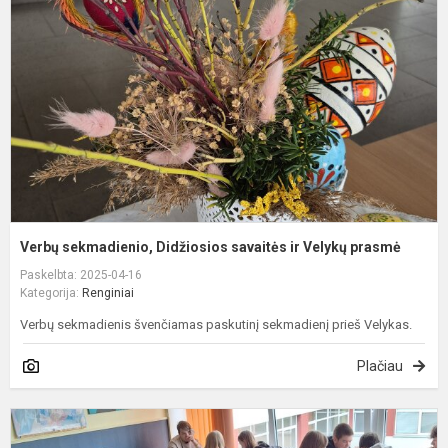
D
s
ir
V
p
Verbų sekmadienio, Didžiosios savaitės ir Velykų prasmė
Paskelbta: 2025-04-16
Kategorija:
Renginiai
Verbų sekmadienis švenčiamas paskutinį sekmadienį prieš Velykas.
Plačiau
I
a