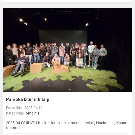
P
k
ir
k
Pamoka kitur ir kitaip
Paskelbta: 2025-04-11
Kategorija:
Renginiai
2025-04-08 III KTU bei keli kitų klasių mokiniai vyko į Nacionalinį Kauno
dramos...