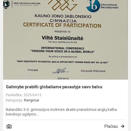
G
p
g
p
s
b
Galimybė prabilti globaliame pasaulyje savo balsu
Paskelbta: 2025-04-15
Kategorija:
Renginiai
Balandžio 3 d. gimnazijos mokinės skaitė pranešimus anglų kalba
bendrojo ugdymo...
Plačiau