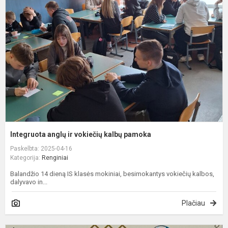
ir
v
k
p
Integruota anglų ir vokiečių kalbų pamoka
Paskelbta: 2025-04-16
Kategorija:
Renginiai
Balandžio 14 dieną IS klasės mokiniai, besimokantys vokiečių kalbos,
dalyvavo in...
Plačiau