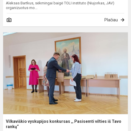
Aleksas Bartkus, sėkmingai baigė TOLI instituto (Niujorkas, JAV)
organizuotus mo...
Plačiau
V
v
k
,,
P
v
i
Ta
Vilkaviškio vyskupijos konkursas ,, Pasisemti vilties iš Tavo
rankų“