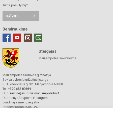
Turite pasiūlymų?
RAŠYKITE
Bendraukime
Steigėjas
Marijampolės savivaldybė
Marijampolės Sūduvos gimnazija
Savivaldybės biudžetinė įstaiga
R. Juknevičiaus g. 32, Marijampolė 68208
Tel.
+370 652 89364
El. p.
rastine@suduva.marijampole.lm.lt
Duomenys kaupiami ir saugomi
Juridinių asmenų registre
Įmonės kodas 300594972