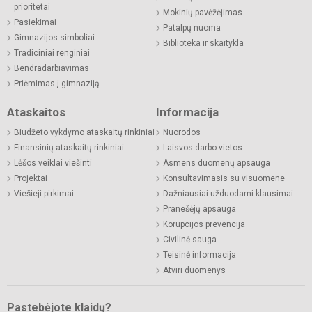
prioritetai
Mokinių pavėžėjimas
Pasiekimai
Patalpų nuoma
Gimnazijos simboliai
Biblioteka ir skaitykla
Tradiciniai renginiai
Bendradarbiavimas
Priėmimas į gimnaziją
Ataskaitos
Informacija
Biudžeto vykdymo ataskaitų rinkiniai
Nuorodos
Finansinių ataskaitų rinkiniai
Laisvos darbo vietos
Lėšos veiklai viešinti
Asmens duomenų apsauga
Projektai
Konsultavimasis su visuomene
Viešieji pirkimai
Dažniausiai užduodami klausimai
Pranešėjų apsauga
Korupcijos prevencija
Civilinė sauga
Teisinė informacija
Atviri duomenys
Pastebėjote klaidų?