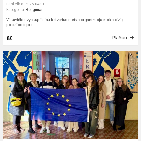
Paskelbta: 2025-04-01
Kategorija:
Renginiai
Vilkaviškio vyskupija jau ketverius metus organizuoja moksleivių
poezijos ir pro...
Plačiau
E
p
v
R
I.
O
R
m