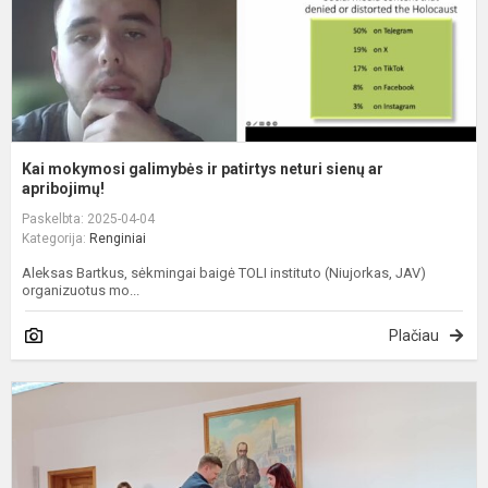
s
a
ap
Kai mokymosi galimybės ir patirtys neturi sienų ar
apribojimų!
Paskelbta: 2025-04-04
Kategorija:
Renginiai
Aleksas Bartkus, sėkmingai baigė TOLI instituto (Niujorkas, JAV)
organizuotus mo...
Plačiau
V
v
k
,,