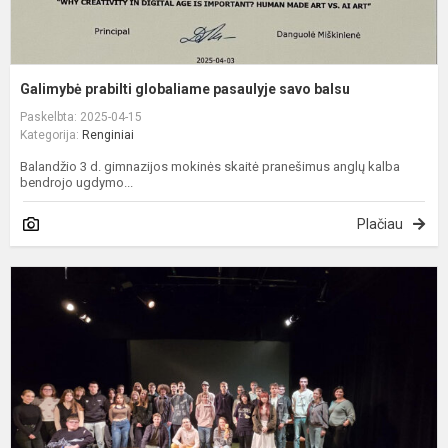
Galimybė prabilti globaliame pasaulyje savo balsu
Paskelbta: 2025-04-15
Kategorija:
Renginiai
Balandžio 3 d. gimnazijos mokinės skaitė pranešimus anglų kalba
bendrojo ugdymo...
Plačiau
P
k
ir
k