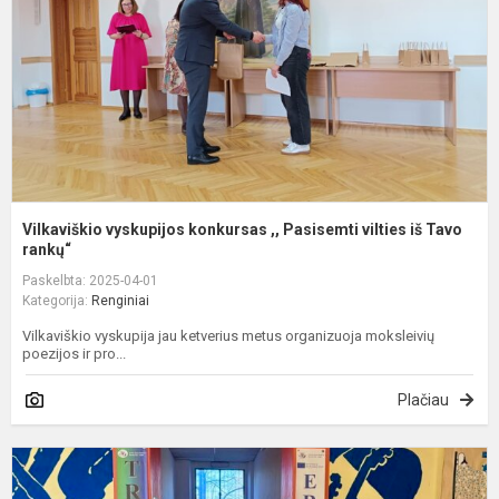
P
v
i
Ta
Vilkaviškio vyskupijos konkursas ,, Pasisemti vilties iš Tavo
rankų“
Paskelbta: 2025-04-01
Kategorija:
Renginiai
Vilkaviškio vyskupija jau ketverius metus organizuoja moksleivių
poezijos ir pro...
Plačiau
E
p