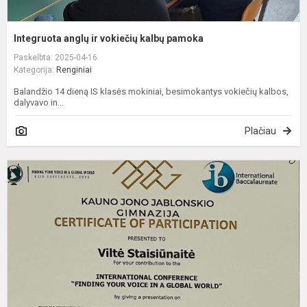
Integruota anglų ir vokiečių kalbų pamoka
Paskelbta: 2025-04-16
Kategorija:
Renginiai
Balandžio 14 dieną IS klasės mokiniai, besimokantys vokiečių kalbos,
dalyvavo in...
Plačiau
G
p
g
p
s
b