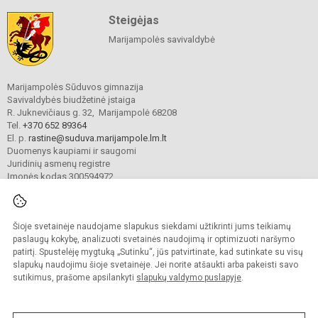
Steigėjas
Marijampolės savivaldybė
Marijampolės Sūduvos gimnazija
Savivaldybės biudžetinė įstaiga
R. Juknevičiaus g. 32, Marijampolė 68208
Tel.
+370 652 89364
El. p.
rastine@suduva.marijampole.lm.lt
Duomenys kaupiami ir saugomi
Juridinių asmenų registre
Įmonės kodas 300594972
Šioje svetainėje naudojame slapukus siekdami užtikrinti jums teikiamų
© 2024. Marijampolės Sūduvos gimnazija. Visos teisės saugomos.
Kopijuoti turinį be raštiško įstaigos administracijos sutikimo griežtai draudžiama.
paslaugų kokybę, analizuoti svetainės naudojimą ir optimizuoti naršymo
patirtį. Spustelėję mygtuką „Sutinku“, jūs patvirtinate, kad sutinkate su visų
Prieinamumo paraiška
Slapukų valdymas
slapukų naudojimu šioje svetainėje. Jei norite atšaukti arba pakeisti savo
sutikimus, prašome apsilankyti
slapukų valdymo puslapyje
.
Sumanus būdas atnaujinti
mokyklos interneto
svetainę