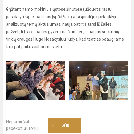
Grįžtant namo mokinių siųstose žinutėse (užduotis raštu
pasidalyti ką tik patirtais įspūdžiais) atsispindėjo spektaklyje
analizuotų temų aktualumas, nauja patirtis tarsi iš šalies
pažvelgti į savo paties gyvenimą šiandien, o naujas socialinių
tinklų draugas Hugo Nesakysiuu liudys, kad teatras paaugliams
taip pat puiki susibūrimo vieta.
Nepamirškite
0
AČIŪ
padėkoti autoriui