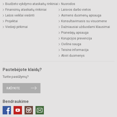
Biudžeto vykdymo ataskaitų rinkiniai
Nuorodos
Finansinių ataskaitų rinkiniai
Laisvos darbo vietos
Lėšos veiklai viešinti
Asmens duomenų apsauga
Projektai
Konsultavimasis su visuomene
Viešieji pirkimai
Dažniausiai užduodami klausimai
Pranešėjų apsauga
Korupcijos prevencija
Civilinė sauga
Teisinė informacija
Atviri duomenys
Pastebėjote klaidų?
Turite pasiūlymų?
RAŠYKITE
Bendraukime