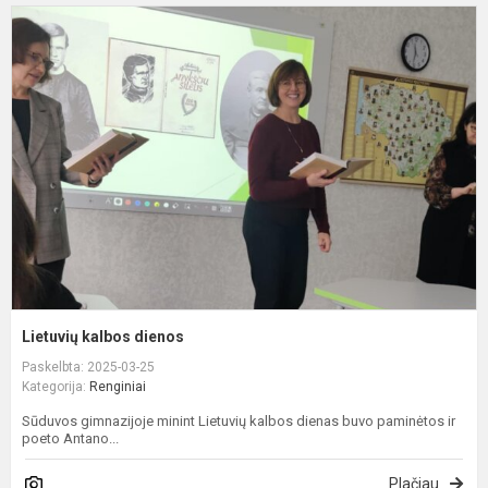
L
k
d
Lietuvių kalbos dienos
Paskelbta: 2025-03-25
Kategorija:
Renginiai
Sūduvos gimnazijoje minint Lietuvių kalbos dienas buvo paminėtos ir
poeto Antano...
Plačiau