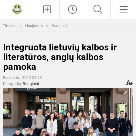
Paieška
Men
Titulinis
Naujienos
Renginiai
Integruota lietuvių kalbos ir
literatūros, anglų kalbos
pamoka
Paskelbta: 2025-04-18
Kategorija:
Renginiai