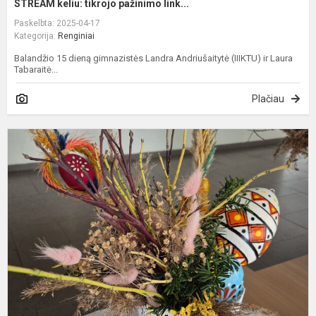
STREAM keliu: tikrojo pažinimo link...
Paskelbta: 2025-04-17
Kategorija:
Renginiai
Balandžio 15 dieną gimnazistės Landra Andriušaitytė (IIIKTU) ir Laura
Tabaraitė...
Plačiau
V
s
D
s
ir
V
p