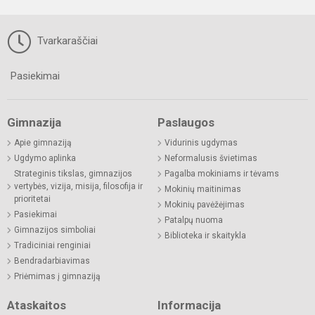
Tvarkaraščiai
Pasiekimai
Gimnazija
Paslaugos
Apie gimnaziją
Vidurinis ugdymas
Ugdymo aplinka
Neformalusis švietimas
Strateginis tikslas, gimnazijos
Pagalba mokiniams ir tėvams
vertybės, vizija, misija, filosofija ir
Mokinių maitinimas
prioritetai
Mokinių pavėžėjimas
Pasiekimai
Patalpų nuoma
Gimnazijos simboliai
Biblioteka ir skaitykla
Tradiciniai renginiai
Bendradarbiavimas
Priėmimas į gimnaziją
Ataskaitos
Informacija