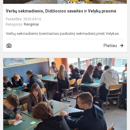
Verbų sekmadienio, Didžiosios savaitės ir Velykų prasmė
Paskelbta: 2025-04-16
Kategorija:
Renginiai
Verbų sekmadienis švenčiamas paskutinį sekmadienį prieš Velykas.
Plačiau
I
a
ir
v
k
p