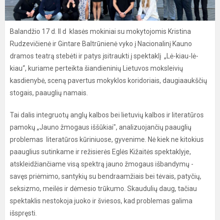
Balandžio 17 d. II d klasės mokiniai su mokytojomis Kristina
Rudzevičienė ir Gintare Baltrūnienė vyko į Nacionalinį Kauno
dramos teatrą stebėti ir patys įsitraukti į spektaklį „Lė-kiau-lė-
kiau“, kuriame perteikta šiandieninių Lietuvos moksleivių
kasdienybė, sceną pavertus mokyklos koridoriais, daugiaaukščių
stogais, paauglių namais.
Tai dalis integruotų anglų kalbos bei lietuvių kalbos ir literatūros
pamokų „Jauno žmogaus iššūkiai", analizuojančių paauglių
problemas literatūros kūriniuose, gyvenime. Nė kiek ne kitokius
paauglius sutinkame ir režisierės Eglės Kižaitės spektaklyje,
atskleidžiančiame visą spektrą jauno žmogaus išbandymų -
savęs priėmimo, santykių su bendraamžiais bei tėvais, patyčių,
seksizmo, meilės ir dėmesio trūkumo. Skaudulių daug, tačiau
spektaklis nestokoja juoko ir šviesos, kad problemas galima
išspręsti.