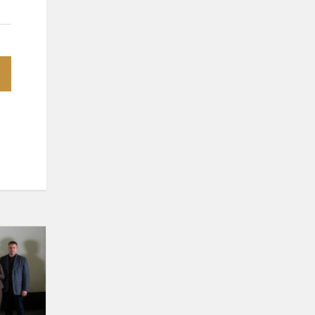
Marijampolės
regiono
mokomųjų
bendrovių
mugė