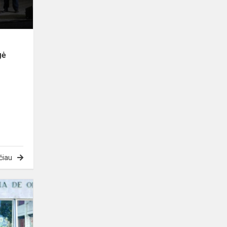
2024
gė
čiau
Darbo
stebėjimo
vizitas
Portugalijoje,