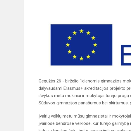
Gegužės 26 - birželio 1dienomis gimnazijos moky
dalyvaudami Erasmus+ akreditacijos projekto prog
išvykos metu mokiniai ir mokytojai turėjo progą s
Sūduvos gimnazijos panašumus bei skirtumus, pra
Įvairių veiklų metu mūsų gimnazistai ir mokytoja
įvairiose bendrose veiklose, kur turėjo galimybę 
lietuvių liaudies šokį, bet ir susipažinti su vietin