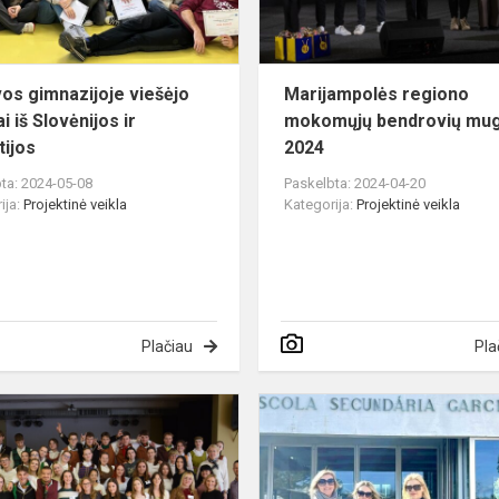
Slovėnijos
ir
Vokiet...
os gimnazijoje viešėjo
Marijampolės regiono
i iš Slovėnijos ir
mokomųjų bendrovių mu
tijos
2024
ta: 2024-05-08
Paskelbta: 2024-04-20
ija:
Projektinė veikla
Kategorija:
Projektinė veikla
Plačiau
Pla
Gimnazijoje
–
svečiai
iš