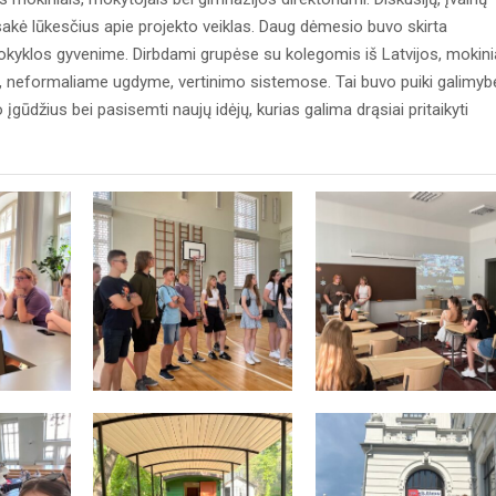
 išsakė lūkesčius apie projekto veiklas. Daug dėmesio buvo skirta
mokyklos gyvenime. Dirbdami grupėse su kolegomis iš Latvijos, mokini
 neformaliame ugdyme, vertinimo sistemose. Tai buvo puiki galimyb
įgūdžius bei pasisemti naujų idėjų, kurias galima drąsiai pritaikyti