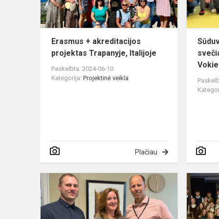
Italijoje
Erasmus + akreditacijos
Sūduv
projektas Trapanyje, Italijoje
svečia
Vokie
Paskelbta: 2024-06-10
Kategorija:
Projektinė veikla
Paskelb
Kategor
Plačiau
Projekto
„Erasmus+“
darbo
stebėjimo