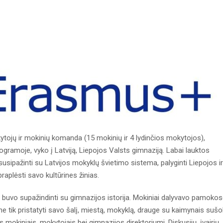
tojų ir mokinių komanda (15 mokinių ir 4 lydinčios mokytojos),
ramoje, vyko į Latviją, Liepojos Valsts gimnaziją. Labai lauktos
usipažinti su Latvijos mokyklų švietimo sistema, palyginti Liepojos ir
plėsti savo kultūrines žinias.
i buvo supažindinti su gimnazijos istorija. Mokiniai dalyvavo pamokos
ne tik pristatyti savo šalį, miestą, mokyklą, drauge su kaimynais sušo
iais mokiniais, mokytojais bei gimnazijos direktoriumi. Diskusijų, įvairių