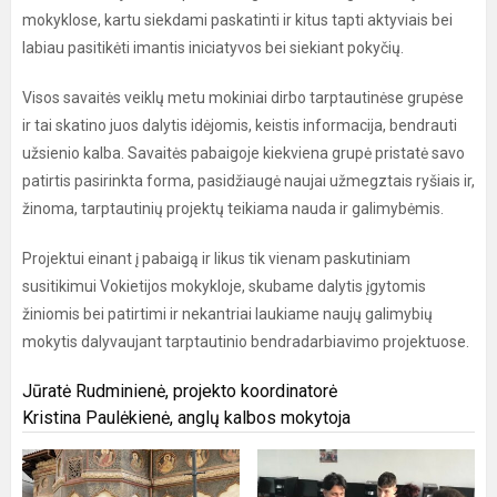
mokyklose, kartu siekdami paskatinti ir kitus tapti aktyviais bei
labiau pasitikėti imantis iniciatyvos bei siekiant pokyčių.
Visos savaitės veiklų metu mokiniai dirbo tarptautinėse grupėse
ir tai skatino juos dalytis idėjomis, keistis informacija, bendrauti
užsienio kalba. Savaitės pabaigoje kiekviena grupė pristatė savo
patirtis pasirinkta forma, pasidžiaugė naujai užmegztais ryšiais ir,
žinoma, tarptautinių projektų teikiama nauda ir galimybėmis.
Projektui einant į pabaigą ir likus tik vienam paskutiniam
susitikimui Vokietijos mokykloje, skubame dalytis įgytomis
žiniomis bei patirtimi ir nekantriai laukiame naujų galimybių
mokytis dalyvaujant tarptautinio bendradarbiavimo projektuose.
Jūratė Rudminienė, projekto koordinatorė
Kristina Paulėkienė, anglų kalbos mokytoja