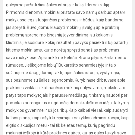
galėjome pažinti šios šalies istoriją ir kelią į demokratiją.
Pirmomis dienomis mokiniai pristatė savo namų darbus: aptarė
mokyklose egzistuojančias problemas ir būdus, kaip bandoma
jas spręsti. Buvo įdomu klausyti mokinių įžvalgų apie praktinį
problemų sprendimo žingsnių įgyvendinimą: su kokiomis
kliūtimis jie susidūrė, kokių rezultatų pavyko pasiekti ir ką patartų
kitiems mokiniams, kurie norėtų spręsti panašias problemas
savo mokyklose. Apsilankėme Peleš ir Brano pilyse, Parlamento
rūmuose, „ieškojome lobių“ Bukarešto senamiestyje ir taip
sužinojome daug įdomių faktų apie šalies istoriją, vystymąsi,
susipažinome su šalies legendomis. Kūrybinėse dirbtuvėse apie
praktines veiklas, skatinančias mokinių dalyvavimą, moksleiviai
patys tapo mokytojais ir paruošė medžiagą, tinkamą naudoti per
pamokas ar renginius ir ugdančią demokratiškumo idėjų taikymą
mokyklos gyvenime ir už jos ribų. Kaip kalbėti viešai, kaip sudaryti
kalbos planą, kaip rašyti kreipimąsi mokyklos administracijai, kaip
elgtis diskusijos metu - tai tik keletas temų, kurių pagrindu
mokiniai ieškojo ir kūrė praktines gaires, kurias galės taikyti savo