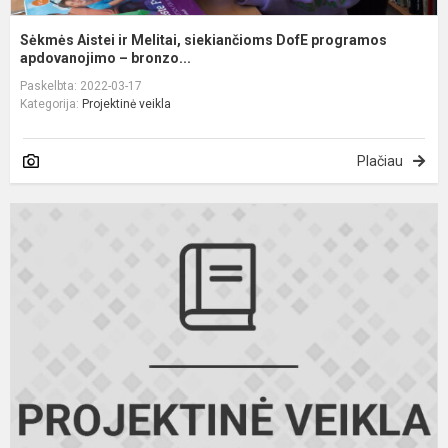
Sėkmės Aistei ir Melitai, siekiančioms DofE programos
apdovanojimo – bronzo...
Paskelbta: 2022-03-17
Kategorija:
Projektinė veikla
Plačiau
V
t
į
k
i
k
n