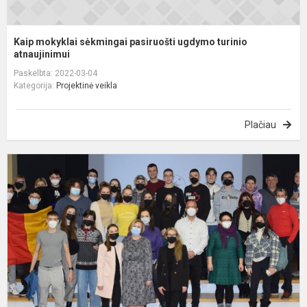
Kaip mokyklai sėkmingai pasiruošti ugdymo turinio
atnaujinimui
Paskelbta: 2022-03-04
Kategorija:
Projektinė veikla
Plačiau
N
p
s
m
s
k
b