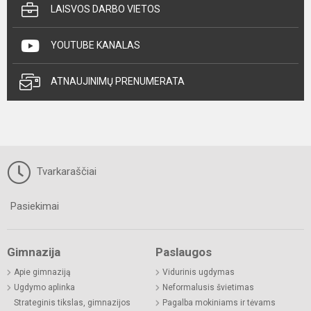
LAISVOS DARBO VIETOS
YOUTUBE KANALAS
ATNAUJINIMŲ PRENUMERATA
Tvarkaraščiai
Pasiekimai
Gimnazija
Paslaugos
Apie gimnaziją
Vidurinis ugdymas
Ugdymo aplinka
Neformalusis švietimas
Strateginis tikslas, gimnazijos
Pagalba mokiniams ir tėvams