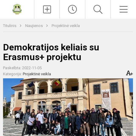
Paieška
Men
Titulinis
Naujienos
Projektinė veikla
Demokratijos keliais su
Erasmus+ projektu
Paskelbta: 2022-11-05
Kategorija:
Projektinė veikla