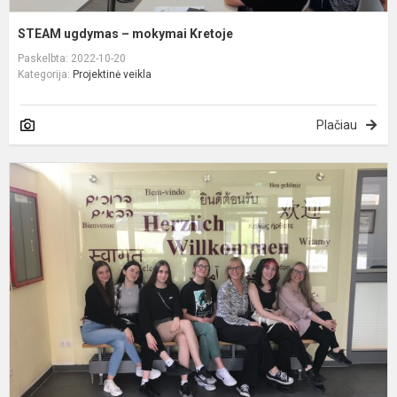
STEAM ugdymas – mokymai Kretoje
Paskelbta: 2022-10-20
Kategorija:
Projektinė veikla
Plačiau
K
į
V