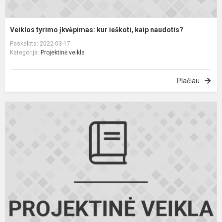
Veiklos tyrimo įkvėpimas: kur ieškoti, kaip naudotis?
Paskelbta: 2022-03-17
Kategorija:
Projektinė veikla
Plačiau
K
m
s
p
u
t
at