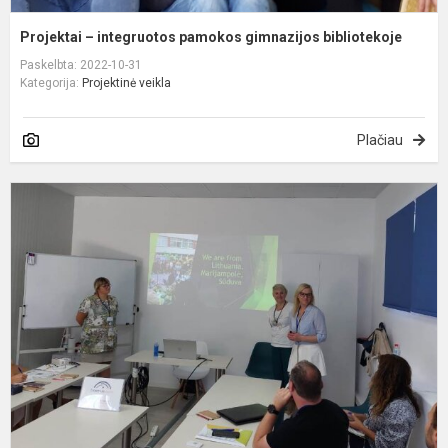
Projektai – integruotos pamokos gimnazijos bibliotekoje
Paskelbta: 2022-10-31
Kategorija:
Projektinė veikla
Plačiau
S
u
–
m
K