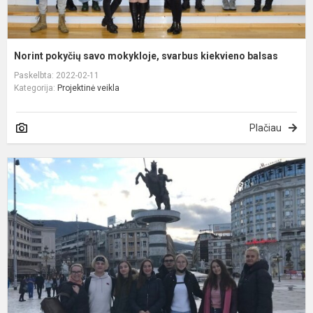
Norint pokyčių savo mokykloje, svarbus kiekvieno balsas
Paskelbta: 2022-02-11
Kategorija:
Projektinė veikla
Plačiau
E
p
p
Š
M