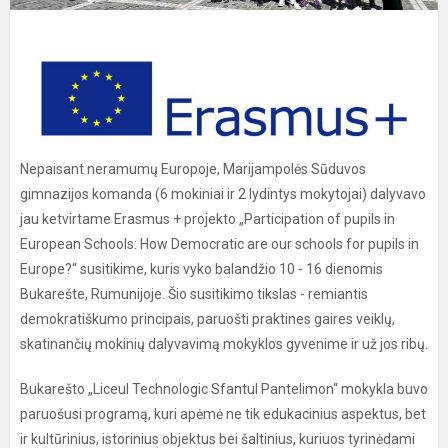
Nepaisant neramumų Europoje, Marijampolės Sūduvos
gimnazijos komanda (6 mokiniai ir 2 lydintys mokytojai) dalyvavo
jau ketvirtame Erasmus + projekto „Participation of pupils in
European Schools: How Democratic are our schools for pupils in
Europe?“ susitikime, kuris vyko balandžio 10 - 16 dienomis
Bukarešte, Rumunijoje. Šio susitikimo tikslas - remiantis
demokratiškumo principais, paruošti praktines gaires veiklų,
skatinančių mokinių dalyvavimą mokyklos gyvenime ir už jos ribų.
Bukarešto „Liceul Technologic Sfantul Pantelimon“ mokykla buvo
paruošusi programą, kuri apėmė ne tik edukacinius aspektus, bet
ir kultūrinius, istorinius objektus bei šaltinius, kuriuos tyrinėdami