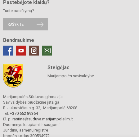
Pastebėjote klaidų?
Turite pasiūlymų?
RAŠYKITE
Bendraukime
Steigėjas
Marijampolės savivaldybė
Marijampolės Sūduvos gimnazija
Savivaldybės biudžetinė įstaiga
R. Juknevičiaus g. 32, Marijampolė 68208
Tel.
+370 652 89364
El. p.
rastine@suduva.marijampole.lm.lt
Duomenys kaupiami ir saugomi
Juridinių asmenų registre
Įmonės kodas 300594972