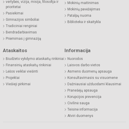
vertybės, vizija, misija, filosofija ir
Mokinių maitinimas
prioritetai
Mokinių pavėžėjimas
Pasiekimai
Patalpų nuoma
Gimnazijos simboliai
Biblioteka ir skaitykla
Tradiciniai renginiai
Bendradarbiavimas
Priėmimas į gimnaziją
Ataskaitos
Informacija
Biudžeto vykdymo ataskaitų rinkiniai
Nuorodos
Finansinių ataskaitų rinkiniai
Laisvos darbo vietos
Lėšos veiklai viešinti
Asmens duomenų apsauga
Projektai
Konsultavimasis su visuomene
Viešieji pirkimai
Dažniausiai užduodami klausimai
Pranešėjų apsauga
Korupcijos prevencija
Civilinė sauga
Teisinė informacija
Atviri duomenys