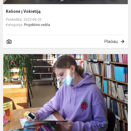
Kelionė į Vokietiją
Paskelbta: 2022-06-20
Kategorija:
Projektinė veikla
Plačiau
S
A
ir
M
s
D
p
a