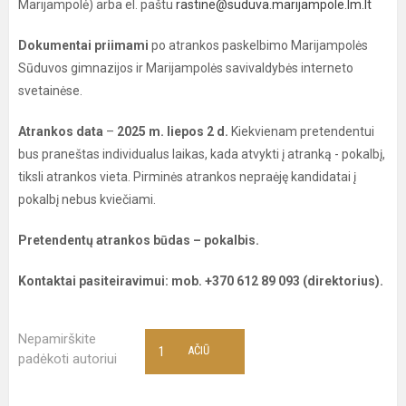
Marijampolė) arba el. paštu
rastine@suduva.marijampole.lm.lt
Dokumentai priimami
po atrankos paskelbimo Marijampolės
Sūduvos gimnazijos ir Marijampolės savivaldybės interneto
svetainėse.
Atrankos data
–
2025 m. liepos 2 d.
Kiekvienam pretendentui
bus praneštas individualus laikas, kada atvykti į atranką - pokalbį,
tiksli atrankos vieta. Pirminės atrankos nepraėję kandidatai į
pokalbį nebus kviečiami.
Pretendentų atrankos būdas – pokalbis.
Kontaktai pasiteiravimui: mob. +370 612 89 093 (direktorius).
Nepamirškite
1
AČIŪ
padėkoti autoriui