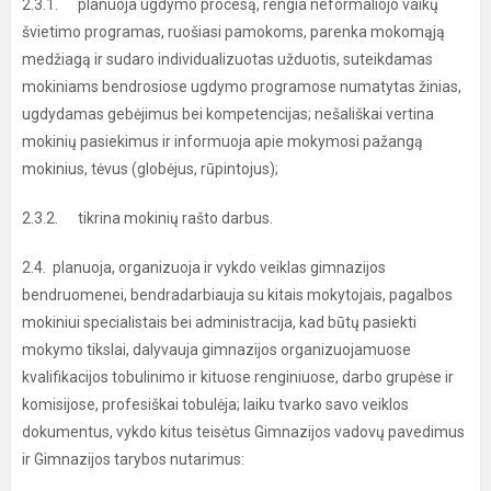
2.3.1. planuoja ugdymo procesą, rengia neformaliojo vaikų
švietimo programas, ruošiasi pamokoms, parenka mokomąją
medžiagą ir sudaro individualizuotas užduotis, suteikdamas
mokiniams bendrosiose ugdymo programose numatytas žinias,
ugdydamas gebėjimus bei kompetencijas; nešališkai vertina
mokinių pasiekimus ir informuoja apie mokymosi pažangą
mokinius, tėvus (globėjus, rūpintojus);
2.3.2. tikrina mokinių rašto darbus.
2.4. planuoja, organizuoja ir vykdo veiklas gimnazijos
bendruomenei, bendradarbiauja su kitais mokytojais, pagalbos
mokiniui specialistais bei administracija, kad būtų pasiekti
mokymo tikslai, dalyvauja gimnazijos organizuojamuose
kvalifikacijos tobulinimo ir kituose renginiuose, darbo grupėse ir
komisijose, profesiškai tobulėja; laiku tvarko savo veiklos
dokumentus, vykdo kitus teisėtus Gimnazijos vadovų pavedimus
ir Gimnazijos tarybos nutarimus: