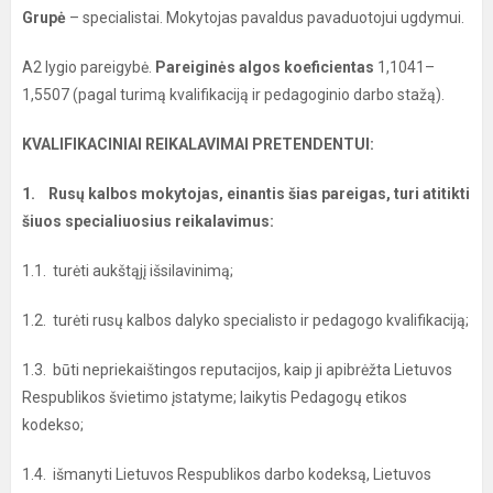
Grupė
– specialistai. Mokytojas pavaldus pavaduotojui ugdymui.
A2 lygio pareigybė.
Pareiginės algos koeficientas
1,1041–
1,5507 (pagal turimą kvalifikaciją ir pedagoginio darbo stažą).
KVALIFIKACINIAI REIKALAVIMAI PRETENDENTUI:
1. Rusų kalbos mokytojas, einantis šias pareigas, turi atitikti
šiuos specialiuosius reikalavimus:
1.1. turėti aukštąjį išsilavinimą;
1.2. turėti rusų kalbos dalyko specialisto ir pedagogo kvalifikaciją;
1.3. būti nepriekaištingos reputacijos, kaip ji apibrėžta Lietuvos
Respublikos švietimo įstatyme; laikytis Pedagogų etikos
kodekso;
1.4. išmanyti Lietuvos Respublikos darbo kodeksą, Lietuvos