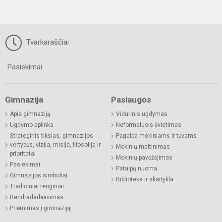
Tvarkaraščiai
Pasiekimai
Gimnazija
Paslaugos
Apie gimnaziją
Vidurinis ugdymas
Ugdymo aplinka
Neformalusis švietimas
Strateginis tikslas, gimnazijos
Pagalba mokiniams ir tėvams
vertybės, vizija, misija, filosofija ir
Mokinių maitinimas
prioritetai
Mokinių pavėžėjimas
Pasiekimai
Patalpų nuoma
Gimnazijos simboliai
Biblioteka ir skaitykla
Tradiciniai renginiai
Bendradarbiavimas
Priėmimas į gimnaziją