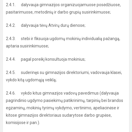
2.4.1. dalyvauja gimnazijos organizuojamuose posėdžiuose,
pasitarimuose, metodinių ir darbo grupių susirinkimuose;
2.4.2. dalyvauja tėvų Atvirų durų dienose;
2.4.3. stebi ir fiksuoja ugdomų mokinių individualią pažangą,
aptaria susirinkimuose;
2.4.4. pagal poreikį konsultuoja mokinius;
2.4.5. suderinęs su gimnazijos direktoriumi, vadovauja klasei,
vykdo kitą ugdomąją veiklą;
2.4.6. vykdo kitus gimnazijos vadovų pavedimus (dalyvauja
pagrindinio ugdymo pasiekimų patikrinimų, tarpinių bei brandos
egzaminų, mokinių tyrimų vykdymo, vertinimo, apeliacinėse ir
kitose gimnazijos direktoriaus sudarytose darbo grupėse,
komisijose ir pan.).