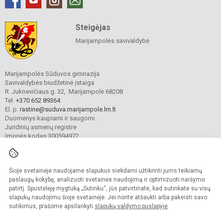
Steigėjas
Marijampolės savivaldybė
Marijampolės Sūduvos gimnazija
Savivaldybės biudžetinė įstaiga
R. Juknevičiaus g. 32, Marijampolė 68208
Tel.
+370 652 89364
El. p.
rastine@suduva.marijampole.lm.lt
Duomenys kaupiami ir saugomi
Juridinių asmenų registre
Įmonės kodas 300594972
Šioje svetainėje naudojame slapukus siekdami užtikrinti jums teikiamų
© 2024. Marijampolės Sūduvos gimnazija. Visos teisės saugomos.
Kopijuoti turinį be raštiško įstaigos administracijos sutikimo griežtai draudžiama.
paslaugų kokybę, analizuoti svetainės naudojimą ir optimizuoti naršymo
patirtį. Spustelėję mygtuką „Sutinku“, jūs patvirtinate, kad sutinkate su visų
Prieinamumo paraiška
Slapukų valdymas
slapukų naudojimu šioje svetainėje. Jei norite atšaukti arba pakeisti savo
sutikimus, prašome apsilankyti
slapukų valdymo puslapyje
.
Sumanus būdas atnaujinti
mokyklos interneto