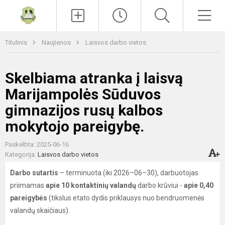
Paieška
Men
Titulinis
Naujienos
Laisvos darbo vietos
Skelbiama atranka į laisvą
Marijampolės Sūduvos
gimnazijos rusų kalbos
mokytojo pareigybę.
Paskelbta: 2025-06-16
Kategorija:
Laisvos darbo vietos
Darbo sutartis
– terminuota (iki 2026–06–30), darbuotojas
priimamas
apie 10 kontaktinių valandų
darbo krūviui -
apie 0,40
pareigybės
(tikslus etato dydis priklausys nuo bendruomenės
valandų skaičiaus).