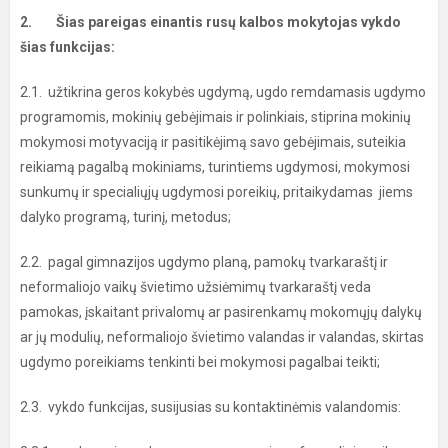
2. Šias pareigas einantis rusų kalbos mokytojas
vykdo
šias funkcijas:
2.1. užtikrina geros kokybės ugdymą, ugdo remdamasis ugdymo
programomis, mokinių gebėjimais ir polinkiais, stiprina mokinių
mokymosi motyvaciją ir pasitikėjimą savo gebėjimais, suteikia
reikiamą pagalbą mokiniams, turintiems ugdymosi, mokymosi
sunkumų ir specialiųjų ugdymosi poreikių, pritaikydamas jiems
dalyko programą, turinį, metodus;
2.2. pagal gimnazijos ugdymo planą, pamokų tvarkaraštį ir
neformaliojo vaikų švietimo užsiėmimų tvarkaraštį veda
pamokas, įskaitant privalomų ar pasirenkamų mokomųjų dalykų
ar jų modulių, neformaliojo švietimo valandas ir valandas, skirtas
ugdymo poreikiams tenkinti bei mokymosi pagalbai teikti;
2.3. vykdo funkcijas, susijusias su kontaktinėmis valandomis: