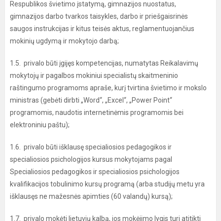
Respublikos švietimo įstatymą, gimnazijos nuostatus,
gimnazijos darbo tvarkos taisykles, darbo ir priešgaisrinės
saugos instrukcijas ir kitus teisės aktus, reglamentuojančius
mokinių ugdymą ir mokytojo darbą;
1.5. privalo būti įgijęs kompetencijas, numatytas Reikalavimų
mokytojų ir pagalbos mokiniui specialistų skaitmeninio
raštingumo programoms apraše, kurį tvirtina švietimo ir mokslo
ministras (gebėti dirbti „Word“, „Excel“, „Power Point“
programomis, naudotis internetinėmis programomis bei
elektroniniu paštu);
1.6. privalo būti išklausę specialiosios pedagogikos ir
specialiosios psichologijos kursus mokytojams pagal
Specialiosios pedagogikos ir specialiosios psichologijos
kvalifikacijos tobulinimo kursų programą (arba studijų metu yra
išklausęs ne mažesnės apimties (60 valandų) kursą);
1.7. privalo mokėti lietuvių kalbą, jos mokėjimo lygis turi atitikti