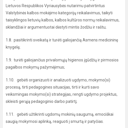
Lietuvos Respublikos Vyriausybės nutarimu patvirtintus
Valstybinės kalbos mokėjimo kategorijų reikalavimus, taikyti
taisyklingos lietuvių kalbos, kalbos kultūros normų reikalavimus,
sklandžiai ir argumentuotai dėstyti mintis žodžiu ir raštu;
1.8. pasitikrinti sveikatą ir turėti galiojančią Asmens medicininę
knygelę;
1.9. turėti galiojančius privalomųjų higienos įgūdžių ir pirmosios
pagalbos mokymų pažymėjimus;
1.10. gebėti organizuoti ir analizuoti ugdymo, mokymo(si)
procesą, tirti pedagogines situacijas, tirti ir kurti savo
veiksmingas mokymo(si) strategijas, rengti ugdymo projektus,
skleisti gerąją pedagoginio darbo patirtį;
1.11. gebėti užtikrinti ugdomų mokinių saugumą, emociškai
saugią mokymosi aplinką, reaguoti į smurtą ir patyčias.