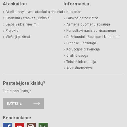
Ataskaitos
Informacija
Biudžeto vykdymo ataskaitų rinkiniai
Nuorodos
Finansinių ataskaitų rinkiniai
Laisvos darbo vietos
Lėšos veiklai viešinti
Asmens duomenų apsauga
Projektai
Konsultavimasis su visuomene
Viešieji pirkimai
Dažniausiai užduodami klausimai
Pranešėjų apsauga
Korupcijos prevencija
Civilinė sauga
Teisinė informacija
Atviri duomenys
Pastebėjote klaidų?
Turite pasiūlymų?
RAŠYKITE
Bendraukime