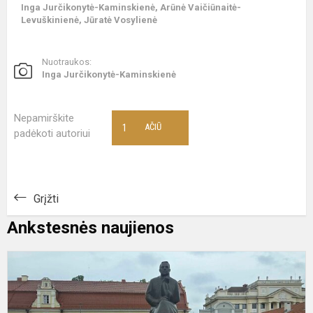
Inga Jurčikonytė-Kaminskienė, Arūnė Vaičiūnaitė-
Levuškinienė, Jūratė Vosylienė
Nuotraukos:
Inga Jurčikonytė-Kaminskienė
Nepamirškite
1
AČIŪ
padėkoti autoriui
Grįžti
Ankstesnės naujienos
N
r
p