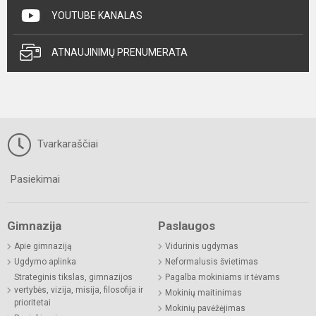
YOUTUBE KANALAS
ATNAUJINIMŲ PRENUMERATA
Tvarkaraščiai
Pasiekimai
Gimnazija
Paslaugos
Apie gimnaziją
Vidurinis ugdymas
Ugdymo aplinka
Neformalusis švietimas
Strateginis tikslas, gimnazijos
Pagalba mokiniams ir tėvams
vertybės, vizija, misija, filosofija ir
Mokinių maitinimas
prioritetai
Mokinių pavėžėjimas