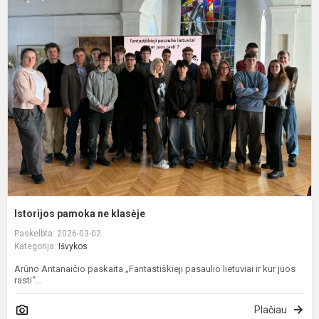
I
p
n
k
Istorijos pamoka ne klasėje
Paskelbta: 2026-03-02
Kategorija:
Išvykos
Arūno Antanaičio paskaita „Fantastiškieji pasaulio lietuviai ir kur juos
rasti“...
Plačiau