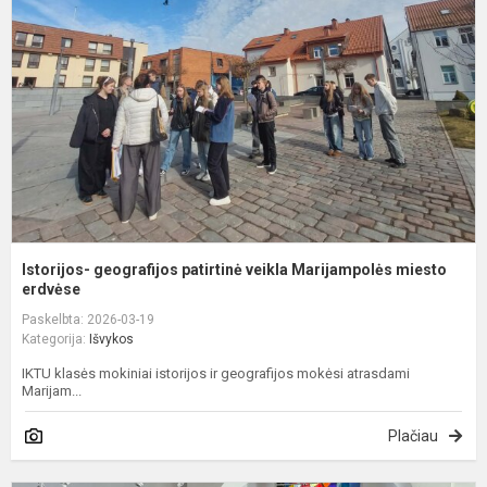
p
v
M
m
Istorijos- geografijos patirtinė veikla Marijampolės miesto
erdvėse
Paskelbta: 2026-03-19
Kategorija:
Išvykos
IKTU klasės mokiniai istorijos ir geografijos mokėsi atrasdami
Marijam...
Plačiau