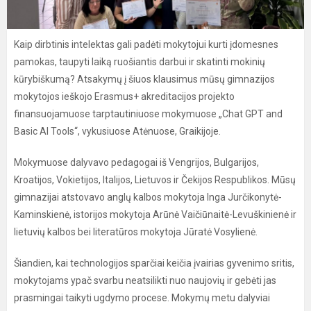
Kaip dirbtinis intelektas gali padėti mokytojui kurti įdomesnes
pamokas, taupyti laiką ruošiantis darbui ir skatinti mokinių
kūrybiškumą? Atsakymų į šiuos klausimus mūsų gimnazijos
mokytojos ieškojo Erasmus+ akreditacijos projekto
finansuojamuose tarptautiniuose mokymuose „Chat GPT and
Basic AI Tools“, vykusiuose Atėnuose, Graikijoje.
Mokymuose dalyvavo pedagogai iš Vengrijos, Bulgarijos,
Kroatijos, Vokietijos, Italijos, Lietuvos ir Čekijos Respublikos. Mūsų
gimnazijai atstovavo anglų kalbos mokytoja Inga Jurčikonytė-
Kaminskienė, istorijos mokytoja Arūnė Vaičiūnaitė-Levuškinienė ir
lietuvių kalbos bei literatūros mokytoja Jūratė Vosylienė.
Šiandien, kai technologijos sparčiai keičia įvairias gyvenimo sritis,
mokytojams ypač svarbu neatsilikti nuo naujovių ir gebėti jas
prasmingai taikyti ugdymo procese. Mokymų metu dalyviai