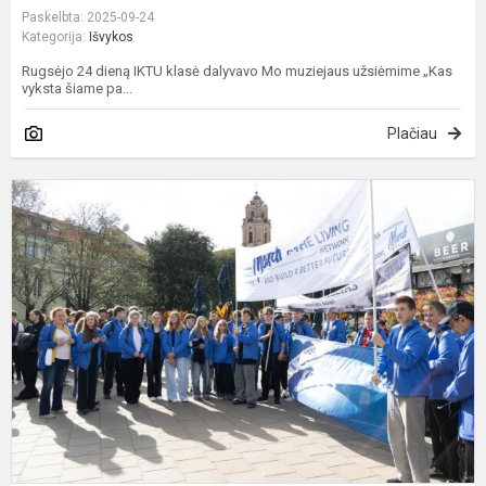
Paskelbta: 2025-09-24
Kategorija:
Išvykos
Rugsėjo 24 dieną IKTU klasė dalyvavo Mo muziejaus užsiėmime „Kas
vyksta šiame pa...
Plačiau
P
i
i
ir
p
p