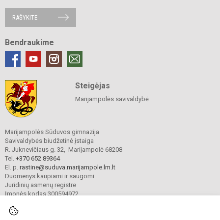
RAŠYKITE
Bendraukime
Steigėjas
Marijampolės savivaldybė
Marijampolės Sūduvos gimnazija
Savivaldybės biudžetinė įstaiga
R. Juknevičiaus g. 32, Marijampolė 68208
Tel.
+370 652 89364
El. p.
rastine@suduva.marijampole.lm.lt
Duomenys kaupiami ir saugomi
Juridinių asmenų registre
Įmonės kodas 300594972