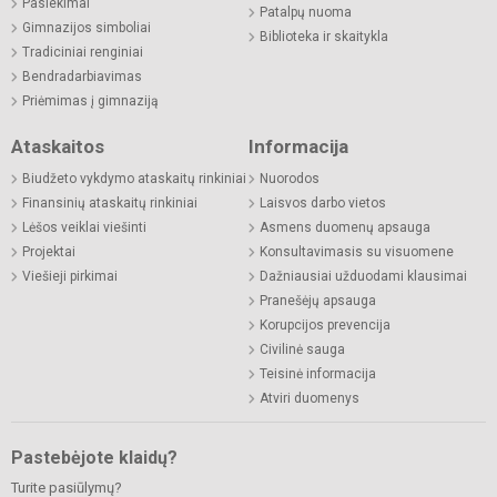
Pasiekimai
Patalpų nuoma
Gimnazijos simboliai
Biblioteka ir skaitykla
Tradiciniai renginiai
Bendradarbiavimas
Priėmimas į gimnaziją
Ataskaitos
Informacija
Biudžeto vykdymo ataskaitų rinkiniai
Nuorodos
Finansinių ataskaitų rinkiniai
Laisvos darbo vietos
Lėšos veiklai viešinti
Asmens duomenų apsauga
Projektai
Konsultavimasis su visuomene
Viešieji pirkimai
Dažniausiai užduodami klausimai
Pranešėjų apsauga
Korupcijos prevencija
Civilinė sauga
Teisinė informacija
Atviri duomenys
Pastebėjote klaidų?
Turite pasiūlymų?