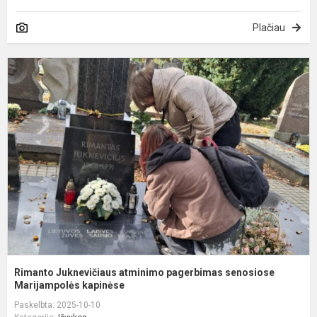
Plačiau
R
J
a
p
s
M
Rimanto Juknevičiaus atminimo pagerbimas senosiose
Marijampolės kapinėse
Paskelbta: 2025-10-10