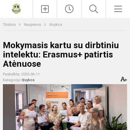
Paieška
Men
Titulinis
Naujienos
Išvykos
Mokymasis kartu su dirbtiniu
intelektu: Erasmus+ patirtis
Atėnuose
Paskelbta: 2026-06-11
Kategorija:
Išvykos