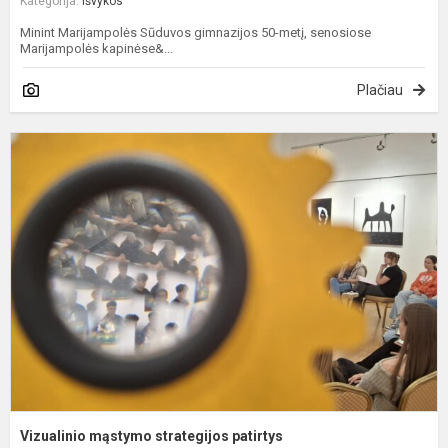
Kategorija:
Išvykos
Minint Marijampolės Sūduvos gimnazijos 50-metį, senosiose
Marijampolės kapinėse&...
Plačiau
V
m
s
p
Vizualinio mąstymo strategijos patirtys